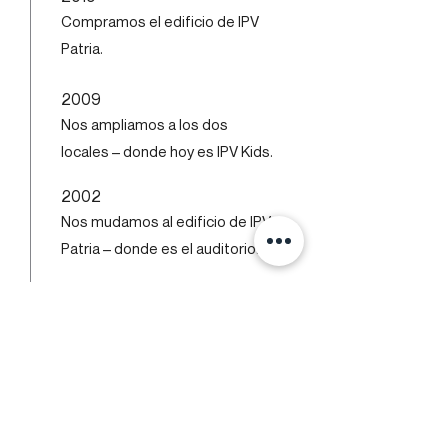
Compramos el edificio de IPV
Patria.
2009
Nos ampliamos a los dos
locales – donde hoy es IPV Kids.
2002
Nos mudamos al edificio de IPV
Patria – donde es el auditorio.
1989
Compramos la propiedad de
"Palabrita".
1984
Gabriel, Marco y Arturo junto