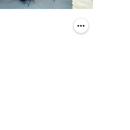
IPV Tepeji
Tepeji del Río, Hidalgo.
–
(proximamente)