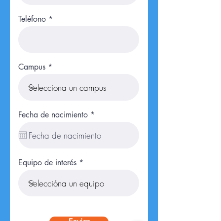
Teléfono
Campus
r
Fecha de nacimiento
*
e
q
u
i
r
e
Equipo de interés
d