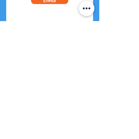
Enviar
IGLESIA
PALABRA
DE VIDA
33 3634 7604
info@ipv.org.mx
Volcán Etna 2398
Zapopan, Jal. 45070
Aviso de Privacidad
©2025 por Iglesia Palabra de Vida.