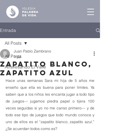
Entrada
All Posts
Juan Pablo Zambrano
All Posts
1 jul
Zapatito Blanco,
Atravesando El Valle
Zapatito Azul
Hace unas semanas Sara mi hija de 5 años me 
enseño que ella es buena para poner límites. Ya 
saben que a los niños les encanta jugar a todo tipo 
de juegos— jugamos piedra papel o tijera 100 
veces seguidas si yo no me canso primero— y de 
todo ese tipo de juegos que todo mundo conoce y 
uno de ellos es el “zapatito blanco, zapatito azul.” 
¿Se acuerdan todos como es? 