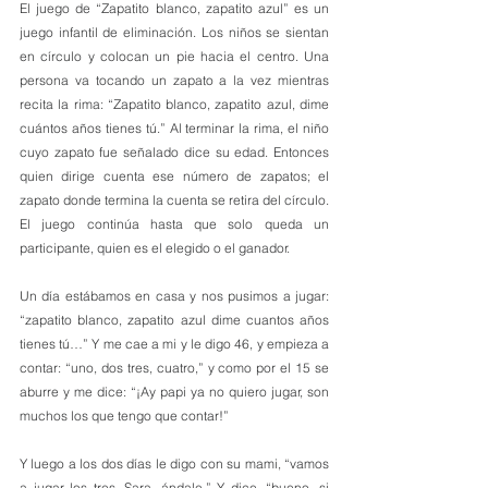
El juego de “Zapatito blanco, zapatito azul” es un 
juego infantil de eliminación. Los niños se sientan 
en círculo y colocan un pie hacia el centro. Una 
persona va tocando un zapato a la vez mientras 
recita la rima: “Zapatito blanco, zapatito azul, dime 
cuántos años tienes tú.” Al terminar la rima, el niño 
cuyo zapato fue señalado dice su edad. Entonces 
quien dirige cuenta ese número de zapatos; el 
zapato donde termina la cuenta se retira del círculo. 
El juego continúa hasta que solo queda un 
participante, quien es el elegido o el ganador.
Un día estábamos en casa y nos pusimos a jugar: 
“zapatito blanco, zapatito azul dime cuantos años 
tienes tú…” Y me cae a mi y le digo 46, y empieza a 
contar: “uno, dos tres, cuatro,” y como por el 15 se 
aburre y me dice: “¡Ay papi ya no quiero jugar, son 
muchos los que tengo que contar!”
Y luego a los dos días le digo con su mami, “vamos 
a jugar los tres, Sara, ándale.” Y dice, “bueno, si 