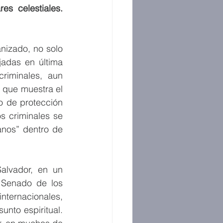
s celestiales. 
izado, no solo 
adas en última 
riminales, aun 
 que muestra el 
o de protección 
 criminales se 
anos” dentro de 
alvador, en un 
Senado de los 
nternacionales, 
unto espiritual. 