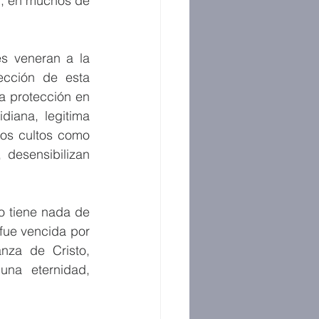
, en muchos de 
s veneran a la 
ección de esta 
a protección en 
iana, legitima 
sos cultos como 
desensibilizan 
o tiene nada de 
fue vencida por 
za de Cristo, 
na eternidad, 