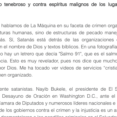
tenebroso y contra espíritus malignos de los lugare
 hablamos de La Máquina en su faceta de crimen organ
turas humanas, sino de estructuras de pecado manej
ás. Sí, Satanás está detrás de las organizaciones c
el nombre de Dios y textos bíblicos. En una fotografía
ho hay un letrero que decía "Salmo 91", que es el salm
cia. Esto es muy revelador, pues nos dice que muchos
por Dios. Me ha tocado ver videos de servicios “cristi
imen organizado.
nte satanistas. Nayib Bukele, el presidente de El S
. Desayuno de Oración en Washington D.C., ante el 
Camara de Diputados y numerosos líderes nacionales e i
e los gobiernos contra el crimen y la injusticia es un as