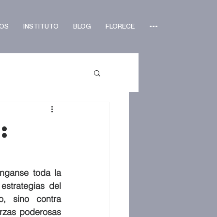
OS
INSTITUTO
BLOG
FLORECE
•••
:
nganse toda la 
strategias del 
 sino contra 
rzas poderosas 