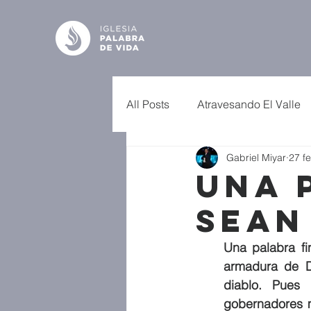
All Posts
Atravesando El Valle
Gabriel Miyar
27 f
Una 
Sean
Una palabra fi
armadura de Di
diablo. Pues
gobernadores m