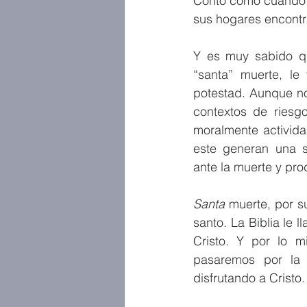
Contó como cuando d
sus hogares encontr
Y es muy sabido qu
“santa” muerte, le
potestad. Aunque no
contextos de riesg
moralmente activida
este generan una se
ante la muerte y pro
Santa
 muerte, por s
santo. La Biblia le 
Cristo. Y por lo m
pasaremos por la m
disfrutando a Cristo.