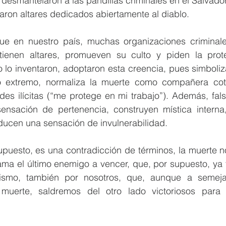
esmantelaron a las pandillas criminales en el Salvador
aron altares dedicados abiertamente al diablo.
e en nuestro país, muchas organizaciones criminale
 tienen altares, promueven su culto y piden la prot
 lo inventaron, adoptaron esta creencia, pues simboliz
o extremo, normaliza la muerte como compañera cotid
des ilícitas (“me protege en mi trabajo”). Además, fal
nsación de pertenencia, construyen mística interna, 
ducen una sensación de invulnerabilidad.
upuesto, es una contradicción de términos, la muerte n
llama el último enemigo a vencer, que, por supuesto, ya 
ismo, también por nosotros, que, aunque a semejan
uerte, saldremos del otro lado victoriosos para u