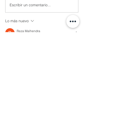
Escribir un comentario...
Lo más nuevo
Reza Malhendra
04 nov 2025
LINKSPACE777
BLOGGER777
LAPAKBET777ME
LAPAKBET777COM
LAPAKBET777RESMI
LAPAKBET777LOGIN
ALTERNATIFLAPAKBET
LAPAKBET777DAFTAR
LAPAKBET777OFFICIALL
LAPAKBET777VVIP
SITUSGACOR
LAPAKBET777
LAPAKBET777ALTERNATIF
GACORHABIS