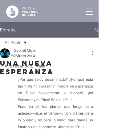
Entrada
All Posts
Gabriel Miyar
All Posts
26 sept 2024
Una Nueva
Atravesando El Valle
Esperanza
¿Por qué estoy desanimado? ¿Por qué está 
tan triste mi corazón? ¡Pondré mi esperanza 
en Dios! Nuevamente lo alabaré, ¡mi 
Salvador y mi Dios! Salmo 42:11
Pues yo sé los planes que tengo para 
ustedes—dice el Señor—. Son planes para 
lo bueno y no para lo malo, para darles un 
futuro y una esperanza. Jeremías 29:11