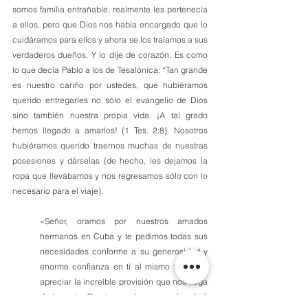
somos familia entrañable, realmente les pertenecía 
a ellos, pero que Dios nos había encargado que lo 
cuidáramos para ellos y ahora se los traíamos a sus 
verdaderos dueños. Y lo dije de corazón. Es como 
lo que decía Pablo a los de Tesalónica: “Tan grande 
es nuestro cariño por ustedes, que hubiéramos 
querido entregarles no sólo el evangelio de Dios 
sino también nuestra propia vida. ¡A tal grado 
hemos llegado a amarlos! (1 Tes. 2:8). Nosotros 
hubiéramos querido traernos muchas de nuestras 
posesiones y dárselas (de hecho, les dejamos la 
ropa que llevábamos y nos regresamos sólo con lo 
necesario para el viaje).
«Señor, oramos por nuestros amados 
hermanos en Cuba y te pedimos todas sus 
necesidades conforme a su generosidad y 
enorme confianza en ti al mismo tiempo a 
apreciar la increíble provisión que nos llega 
de tu parte. Gracias por tu enorme bondad, 