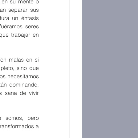
 en su mente o 
n separar sus 
ura un énfasis 
fuéramos seres 
ue trabajar en 
on malas en sí 
leto, sino que 
ros necesitamos 
tán dominando, 
sana de vivir 
 somos, pero 
ransformados a 