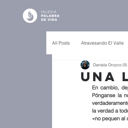
All Posts
Atravesando El Valle
Daniela Orozco
25
Una 
En cambio, dej
Pónganse la nu
verdaderamente
la verdad a to
«no pequen al d