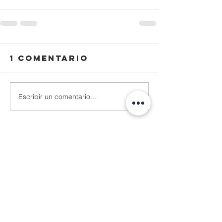
1 comentario
Escribir un comentario...
Lo más nuevo
Reza Malhendra
04 nov 2025
LINKSPACE777
BLOGGER777
LAPAKBET777ME
LAPAKBET777COM
LAPAKBET777RESMI
LAPAKBET777LOGIN