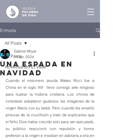
Entrada
All Posts
Gabriel Miyar
All Posts
11 dic 2024
Una Espada en
Atravesando El Valle
Navidad
Cuando el misionero jesuita Mateo Ricci fue a 
China en el siglo XVI  llevó consigo arte religioso 
para ilustrar la historia cristiana. Los chinos de 
inmediato adoptaron gustosos las imágenes de la 
virgen María con su bebé. Pero cuando les enseñó 
pinturas de la crucifixión y trató de explicarles que 
el Niño Dios había crecido sólo para ser ejecutado, 
su público reaccionó con repulsión y horror, 
preferían a la virgen e insistían en adorarla a ella en 