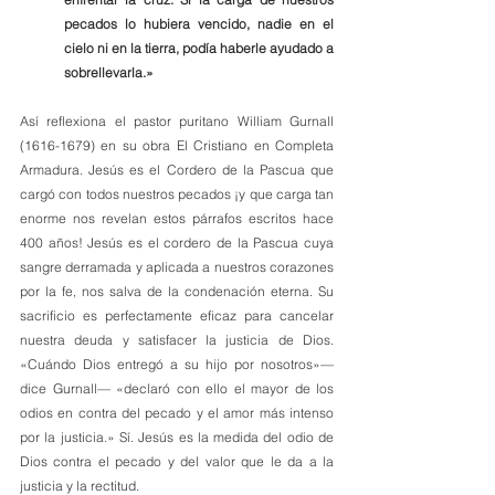
pecados lo hubiera vencido, nadie en el 
cielo ni en la tierra, podía haberle ayudado a 
sobrellevarla.»
Así reflexiona el pastor puritano William Gurnall 
(1616-1679) en su obra El Cristiano en Completa 
Armadura. Jesús es el Cordero de la Pascua que 
cargó con todos nuestros pecados ¡y que carga tan 
enorme nos revelan estos párrafos escritos hace 
400 años! Jesús es el cordero de la Pascua cuya 
sangre derramada y aplicada a nuestros corazones 
por la fe, nos salva de la condenación eterna. Su 
sacrificio es perfectamente eficaz para cancelar 
nuestra deuda y satisfacer la justicia de Dios. 
«Cuándo Dios entregó a su hijo por nosotros»—
dice Gurnall— «declaró con ello el mayor de los 
odios en contra del pecado y el amor más intenso 
por la justicia.» Sí. Jesús es la medida del odio de 
Dios contra el pecado y del valor que le da a la 
justicia y la rectitud.