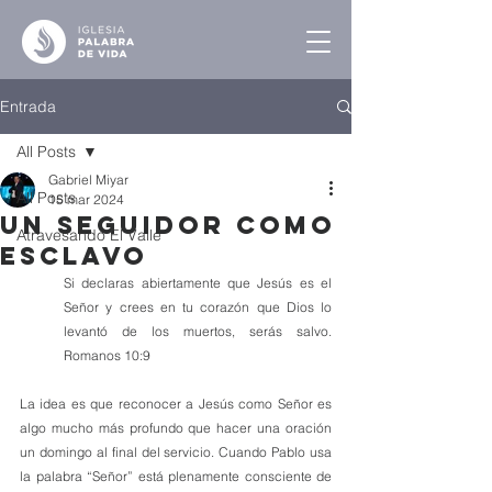
Entrada
All Posts
Gabriel Miyar
All Posts
15 mar 2024
Un Seguidor como
Atravesando El Valle
Esclavo
Si declaras abiertamente que Jesús es el 
Señor y crees en tu corazón que Dios lo 
levantó de los muertos, serás salvo. 
Romanos 10:9
La idea es que reconocer a Jesús como Señor es 
algo mucho más profundo que hacer una oración 
un domingo al final del servicio. Cuando Pablo usa 
la palabra “Señor” está plenamente consciente de 