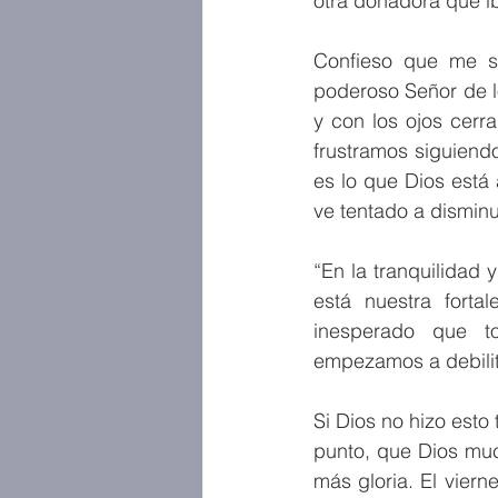
otra donadora que i
Confieso que me s
poderoso Señor de lo
y con los ojos cerr
frustramos siguiend
es lo que Dios está
ve tentado a disminui
“En la tranquilidad y
está nuestra fortal
inesperado que to
empezamos a debilit
Si Dios no hizo est
punto, que Dios muc
más gloria. El viern