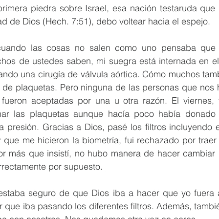
 primera piedra sobre Israel, esa nación testaruda que
tad de Dios (Hech. 7:51), debo voltear hacia el espejo.
 cuando las cosas no salen como uno pensaba que D
os de ustedes saben, mi suegra está internada en el
ndo una cirugía de válvula aórtica. Cómo muchos tamb
 de plaquetas. Pero ninguna de las personas que nos h
fueron aceptadas por una u otra razón. El viernes, 
nar las plaquetas aunque hacía poco había donado 
presión. Gracias a Dios, pasé los filtros incluyendo el
 que me hicieron la biometría, fui rechazado por traer
or más que insistí, no hubo manera de hacer cambiar d
rrectamente por supuesto. 
 estaba seguro de que Dios iba a hacer que yo fuera
 que iba pasando los diferentes filtros. Además, tambi