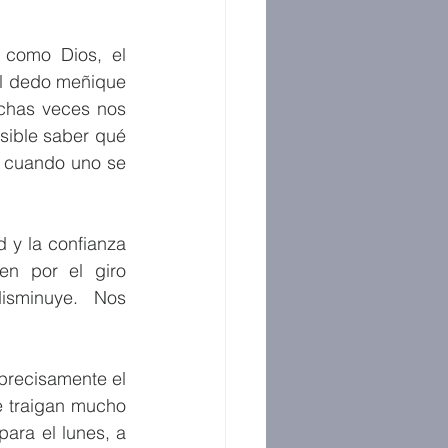
como Dios, el 
el dedo meñique 
chas veces nos 
ible saber qué 
 cuando uno se 
d y la confianza 
en por el giro 
isminuye. Nos 
precisamente el 
 traigan mucho 
ara el lunes, a 