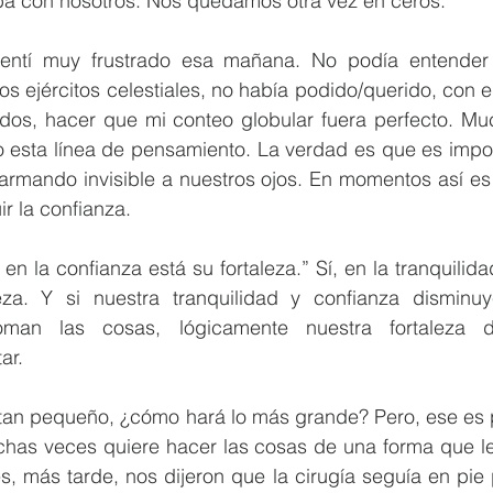
ba con nosotros. Nos quedamos otra vez en ceros.
entí muy frustrado esa mañana. No podía entender 
s ejércitos celestiales, no había podido/querido, con 
ados, hacer que mi conteo globular fuera perfecto. Mu
o esta línea de pensamiento. La verdad es que es impos
 armando invisible a nuestros ojos. En momentos así es
r la confianza. 
 en la confianza está su fortaleza.” Sí, en la tranquilida
eza. Y si nuestra tranquilidad y confianza disminuy
man las cosas, lógicamente nuestra fortaleza d
ar.
o tan pequeño, ¿cómo hará lo más grande? Pero, ese es 
has veces quiere hacer las cosas de una forma que le
es, más tarde, nos dijeron que la cirugía seguía en pie p