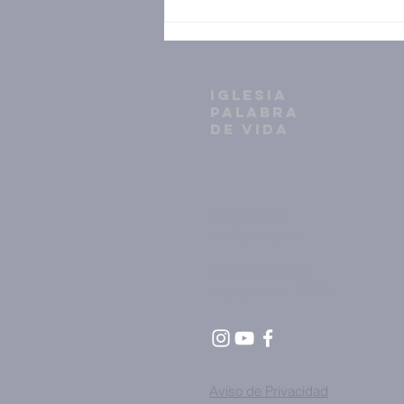
IGLESIA
PALABRA
DE VIDA
33 3634 7604
info@ipv.org.mx
Volcán Etna 2398
Zapopan, Jal. 45070
Aviso de Privacidad