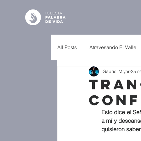
All Posts
Atravesando El Valle
Gabriel Miyar
25 s
Tran
Conf
E
sto dice el Se
a mí y descansa
quisieron saber