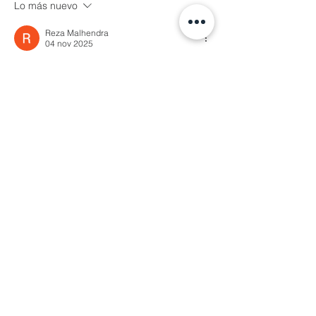
Lo más nuevo
Reza Malhendra
04 nov 2025
LINKSPACE777
BLOGGER777
LAPAKBET777ME
LAPAKBET777COM
LAPAKBET777RESMI
LAPAKBET777LOGIN
ALTERNATIFLAPAKBET
LAPAKBET777DAFTAR
LAPAKBET777OFFICIALL
LAPAKBET777VVIP
SITUSGACOR
LAPAKBET777
LAPAKBET777ALTERNATIF
GACORHABIS
LAPAKBET777TOTO
Me gusta
Reaccionar