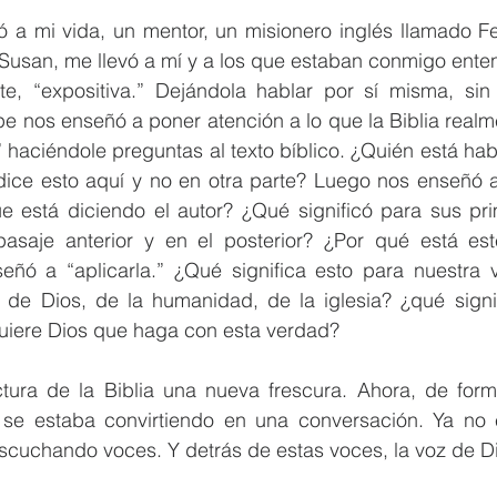
gó a mi vida, un mentor, un misionero inglés llamado F
usan, me llevó a mí y a los que estaban conmigo entend
e, “expositiva.” Dejándola hablar por sí misma, sin a
e nos enseñó a poner atención a lo que la Biblia realm
 haciéndole preguntas al texto bíblico. ¿Quién está hab
ice esto aquí y no en otra parte? Luego nos enseñó a “
ue está diciendo el autor? ¿Qué significó para sus pri
saje anterior y en el posterior? ¿Por qué está este
eñó a “aplicarla.” ¿Qué significa esto para nuestra 
de Dios, de la humanidad, de la iglesia? ¿qué signif
uiere Dios que haga con esta verdad?
ctura de la Biblia una nueva frescura. Ahora, de forma
a se estaba convirtiendo en una conversación. Ya no 
cuchando voces. Y detrás de estas voces, la voz de D