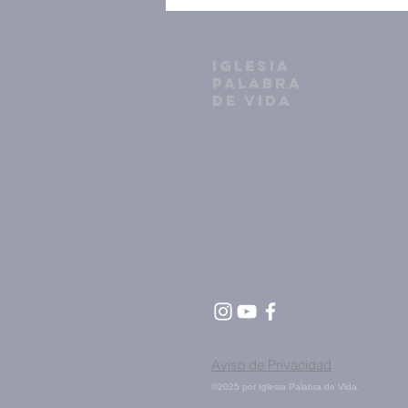
IGLESIA
PALABRA
DE VIDA
33 3634 7604
info@ipv.org.mx
Volcán Etna 2398
Zapopan, Jal. 45070
Aviso de Privacidad
©2025 por Iglesia Palabra de Vida.