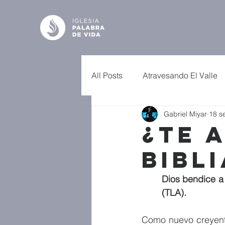
All Posts
Atravesando El Valle
Gabriel Miyar
18 s
¿Te 
Bibli
Dios bendice a 
(TLA).
Como nuevo creyente