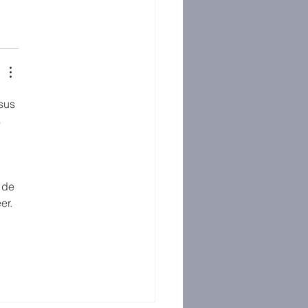
sus 
 
 
 de 
er. 