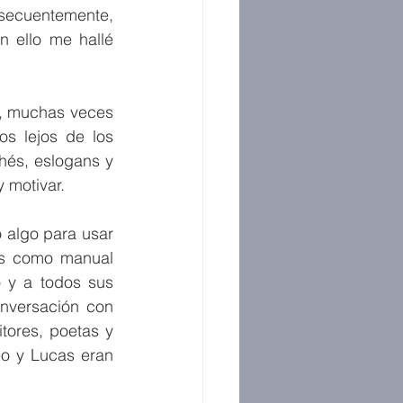
secuentemente, 
 ello me hallé 
, muchas veces 
s lejos de los 
hés, eslogans y 
y motivar.
 algo para usar 
s como manual 
 y a todos sus 
nversación con 
itores, poetas y 
eo y Lucas eran 