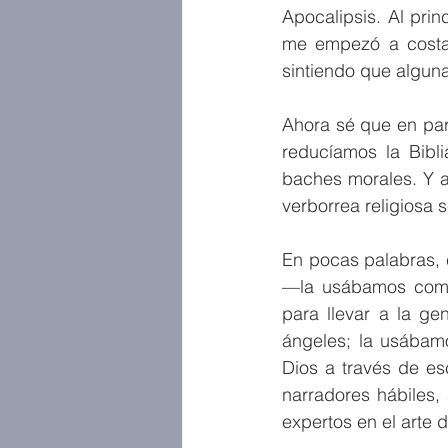
Apocalipsis. Al pri
me empezó a costar
sintiendo que algun
Ahora sé que en par
reducíamos la Bibli
baches morales. Y a
verborrea religiosa 
En pocas palabras, e
—la usábamos como
para llevar a la ge
ángeles; la usábam
Dios a través de es
narradores hábiles, 
expertos en el arte d