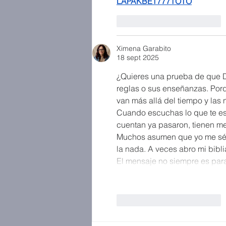
LAPAKBET777TOTO
Me gusta
Reaccionar
Ximena Garabito
18 sept 2025
¿Quieres una prueba de que Di
reglas o sus enseñanzas. Porq
van más allá del tiempo y las 
Cuando escuchas lo que te est
cuentan ya pasaron, tienen me
Muchos asumen que yo me sé la
la nada. A veces abro mi bibli
El mensaje no siempre es para
Me gusta
Reaccionar