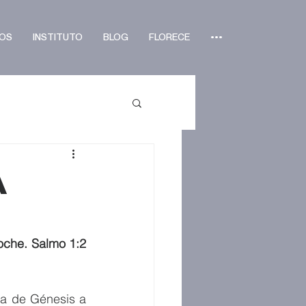
OS
INSTITUTO
BLOG
FLORECE
•••
a
oche. Salmo 1:2 
a de Génesis a 