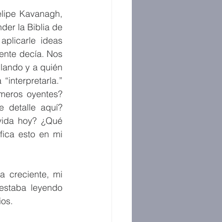
elipe Kavanagh, 
er la Biblia de 
plicarle ideas 
ente decía. Nos 
lando y a quién 
interpretarla.” 
meros oyentes? 
 detalle aquí? 
vida hoy? ¿Qué 
ica esto en mi 
 creciente, mi 
estaba leyendo 
ios.