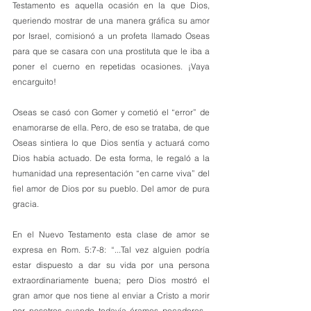
Testamento es aquella ocasión en la que Dios, 
queriendo mostrar de una manera gráfica su amor 
por Israel, comisionó a un profeta llamado Oseas 
para que se casara con una prostituta que le iba a 
poner el cuerno en repetidas ocasiones. ¡Vaya 
encarguito! 
Oseas se casó con Gomer y cometió el “error” de 
enamorarse de ella. Pero, de eso se trataba, de que 
Oseas sintiera lo que Dios sentía y actuará como 
Dios había actuado. De esta forma, le regaló a la 
humanidad una representación “en carne viva” del 
fiel amor de Dios por su pueblo. Del amor de pura 
gracia.
En el Nuevo Testamento esta clase de amor se 
expresa en Rom. 5:7-8: “...Tal vez alguien podría 
estar dispuesto a dar su vida por una persona 
extraordinariamente buena; pero Dios mostró el 
gran amor que nos tiene al enviar a Cristo a morir 
por nosotros cuando todavía éramos pecadores... 