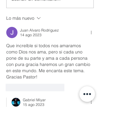
Lo más nuevo
Juan Alvaro Rodriguez
14 ago 2023
Que increíble si todos nos amaramos  
como Dios nos ama, pero si cada uno 
pone de su parte y ama a cada persona 
con pura gracia haremos un gran cambio 
en este mundo. Me encanta este tema.
Gracias Pastor! 
Me gusta
Reaccionar
Gabriel Miyar
15 ago 2023
Contestando a
Juan Alvaro Rodriguez
Gracias Alvaro, me anima tu 
entusiasmo! Si, es el tema central! Y 
también estoy de acuerdo en que si 