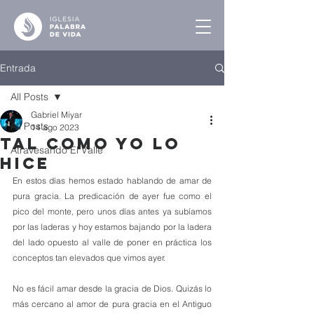
Entrada
All Posts
Gabriel Miyar
All Posts
14 ago 2023
Tal Como Yo lo
Atravesando El Valle
Hice
En estos días hemos estado hablando de amar de 
pura gracia. La predicación de ayer fue como el 
pico del monte, pero unos días antes ya subíamos 
por las laderas y hoy estamos bajando por la ladera 
del lado opuesto al valle de poner en práctica los 
conceptos tan elevados que vimos ayer.
No es fácil amar desde la gracia de Dios. Quizás lo 
más cercano al amor de pura gracia en el Antiguo 