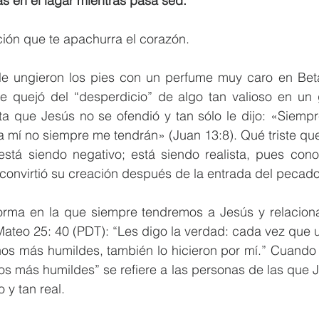
 uvas en el lagar mientras pasa sed.
ión que te apachurra el corazón. 
le ungieron los pies con un perfume muy caro en Beta
e quejó del “desperdicio” de algo tan valioso en un ge
a que Jesús no se ofendió y tan sólo le dijo: «Siempr
a mí no siempre me tendrán» (Juan 13:8). Qué triste qu
stá siendo negativo; está siendo realista, pues conoc
convirtió su creación después de la entrada del pecado
forma en la que siempre tendremos a Jesús y relaciona
 Mateo 25: 40 (PDT): “Les digo la verdad: cada vez que u
os más humildes, también lo hicieron por mí.” Cuando 
s más humildes” se refiere a las personas de las que J
 y tan real. 