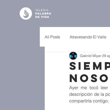
All Posts
Atravesando El Valle
Gabriel Miyar
29 a
Siem
Noso
Ayer me tocó leer 
descripción de la p
compartirla contigo: