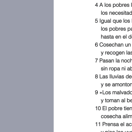
4 A los pobres 
    los neces
5 Igual que los
    los pobre
    hasta en e
6 Cosechan un
    y recogen
7 Pasan la noch
    sin ropa ni
8 Las lluvias 
    y se amon
9 »Los malvados
    y toman a
10 El pobre tie
    cosecha a
11 Prensa el ac