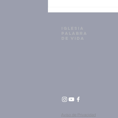
IGLESIA
PALABRA
DE VIDA
33 3634 7604
info@ipv.org.mx
Volcán Etna 2398
Zapopan, Jal. 45070
Aviso de Privacidad