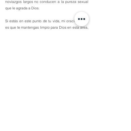
noviazgos largos no conducen a la pureza sexual 
que le agrada a Dios.
Si estás en este punto de tu vida, mi oración por ti 
es que te mantengas limpio para Dios en esta área, 
te vas a felicitar por ello, y si no es tu caso, que me 
ayudes a orar por los que sí están, pues nos 
necesitan y tú sabes qué difícil es mantenerse 
limpios en esta área.
Comentarios
Escribir un comentario...