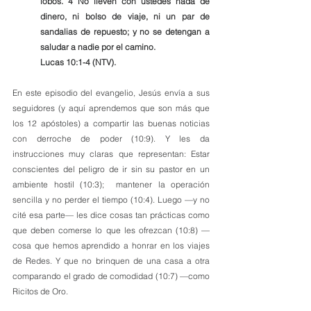
lobos. 4 No lleven con ustedes nada de 
dinero, ni bolso de viaje, ni un par de 
sandalias de repuesto; y no se detengan a 
saludar a nadie por el camino. 
Lucas 10:1-4 (NTV).
En este episodio del evangelio, Jesús envía a sus 
seguidores (y aquí aprendemos que son más que 
los 12 apóstoles) a compartir las buenas noticias 
con derroche de poder (10:9). Y les da 
instrucciones muy claras que representan: Estar 
conscientes del peligro de ir sin su pastor en un 
ambiente hostil (10:3);  mantener la operación 
sencilla y no perder el tiempo (10:4). Luego —y no 
cité esa parte— les dice cosas tan prácticas como 
que deben comerse lo que les ofrezcan (10:8) —
cosa que hemos aprendido a honrar en los viajes 
de Redes. Y que no brinquen de una casa a otra 
comparando el grado de comodidad (10:7) —como 
Ricitos de Oro.