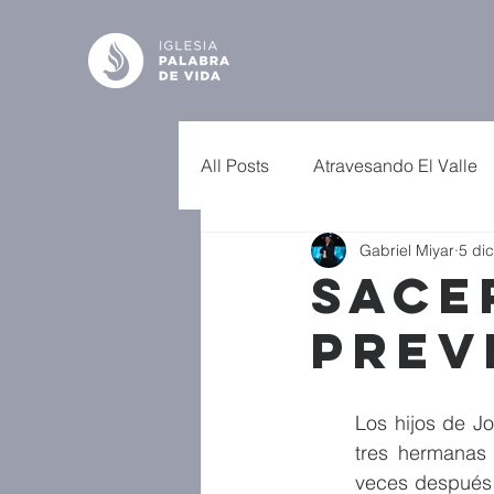
All Posts
Atravesando El Valle
Gabriel Miyar
5 di
Sace
Prev
Los hijos de J
tres hermanas 
veces después 