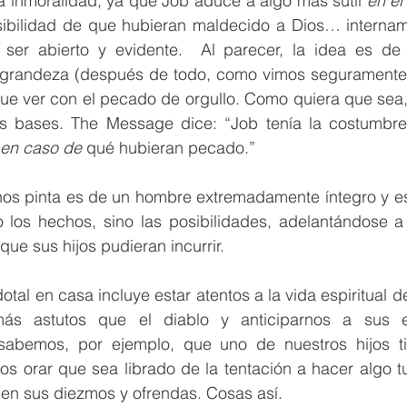
a inmoralidad, ya que Job aduce a algo más sutil 
en el
osibilidad de que hubieran maldecido a Dios… internam
er abierto y evidente.  Al parecer, la idea es de i
grandeza (después de todo, como vimos seguramente er
que ver con el pecado de orgullo. Como quiera que sea,
as bases. The Message dice: “Job tenía la costumbre
en caso de
 qué hubieran pecado.”
nos pinta es de un hombre extremadamente íntegro y es
 los hechos, sino las posibilidades, adelantándose a l
ue sus hijos pudieran incurrir.
tal en casa incluye estar atentos a la vida espiritual de
ás astutos que el diablo y anticiparnos a sus e
sabemos, por ejemplo, que uno de nuestros hijos ti
 orar que sea librado de la tentación a hacer algo tur
 en sus diezmos y ofrendas. Cosas así.