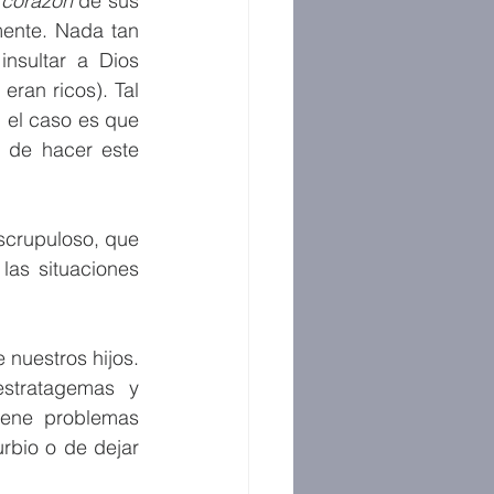
 corazón
 de sus 
ente. Nada tan 
nsultar a Dios 
an ricos). Tal 
 el caso es que 
 de hacer este 
crupuloso, que 
as situaciones 
 nuestros hijos. 
stratagemas y 
ene problemas 
bio o de dejar 