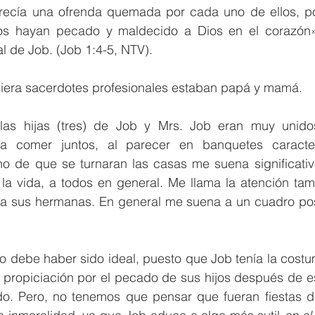
recía una ofrenda quemada por cada uno de ellos, p
os hayan pecado y maldecido a Dios en el corazón»
al de Job. (Job 1:4-5, NTV).
biera sacerdotes profesionales estaban papá y mamá.
y las hijas (tres) de Job y Mrs. Job eran muy unido
ra comer juntos, al parecer en banquetes caracter
o de que se turnaran las casas me suena significativ
 la vida, a todos en general. Me llama la atención tam
r a sus hermanas. En general me suena a un cuadro posi
o debe haber sido ideal, puesto que Job tenía la costu
e propiciación por el pecado de sus hijos después de est
o. Pero, no tenemos que pensar que fueran fiestas d