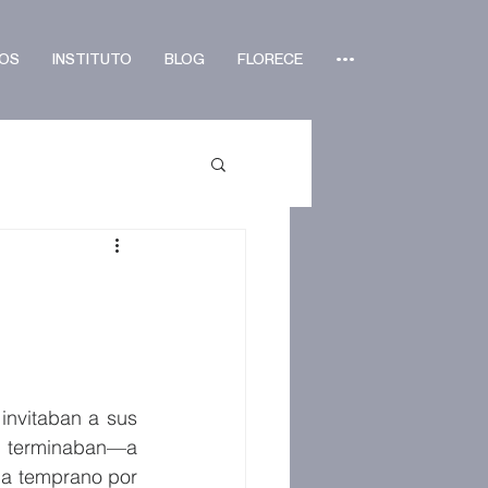
OS
INSTITUTO
BLOG
FLORECE
•••
nvitaban a sus 
s terminaban—a 
a temprano por 