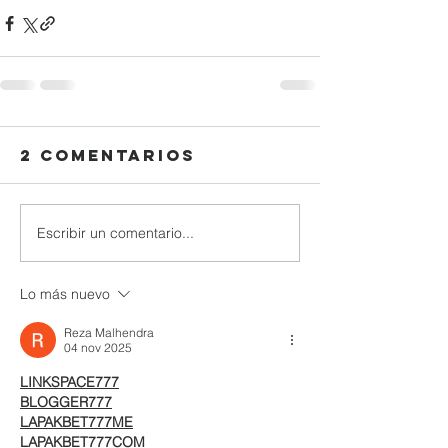
2 comentarios
Escribir un comentario...
Lo más nuevo
Reza Malhendra
04 nov 2025
LINKSPACE777
BLOGGER777
LAPAKBET777ME
LAPAKBET777COM