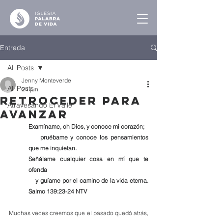
Entrada
All Posts
Jenny Monteverde
All Posts
24 jun
Retroceder para
Atravesando El Valle
Avanzar
Examíname, oh Dios, y conoce mi corazón;
    pruébame y conoce los pensamientos 
que me inquietan.
Señálame cualquier cosa en mí que te 
ofenda
    y guíame por el camino de la vida eterna. 
Salmo 139:23-24 NTV
Muchas veces creemos que el pasado quedó atrás, 