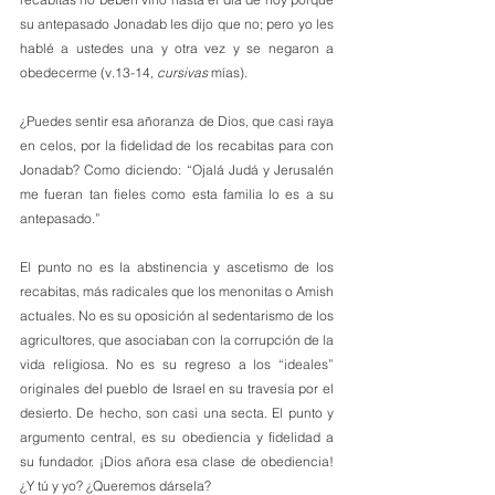
su antepasado Jonadab les dijo que no; pero yo les 
hablé a ustedes una y otra vez y se negaron a 
obedecerme (v.13-14, 
cursivas
 mías).
¿Puedes sentir esa añoranza de Dios, que casi raya 
en celos, por la fidelidad de los recabitas para con 
Jonadab? Como diciendo: “Ojalá Judá y Jerusalén 
me fueran tan fieles como esta familia lo es a su 
antepasado.”
El punto no es la abstinencia y ascetismo de los 
recabitas, más radicales que los menonitas o Amish 
actuales. No es su oposición al sedentarismo de los 
agricultores, que asociaban con la corrupción de la 
vida religiosa. No es su regreso a los “ideales” 
originales del pueblo de Israel en su travesía por el 
desierto. De hecho, son casi una secta. El punto y 
argumento central, es su obediencia y fidelidad a 
su fundador. ¡Dios añora esa clase de obediencia! 
¿Y tú y yo? ¿Queremos dársela?