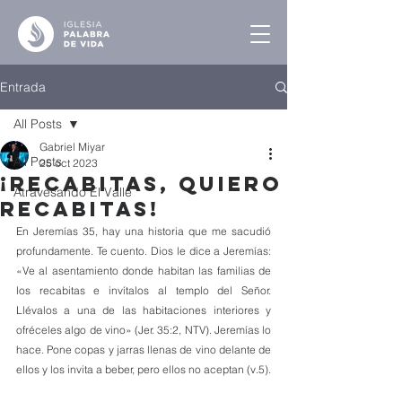
Entrada
All Posts
Gabriel Miyar
All Posts
25 oct 2023
¡Recabitas, Quiero
Atravesando El Valle
Recabitas!
En Jeremías 35, hay una historia que me sacudió 
profundamente. Te cuento. Dios le dice a Jeremías: 
«Ve al asentamiento donde habitan las familias de 
los recabitas e invítalos al templo del Señor. 
Llévalos a una de las habitaciones interiores y 
ofréceles algo de vino» (Jer. 35:2, NTV). Jeremías lo 
hace. Pone copas y jarras llenas de vino delante de 
ellos y los invita a beber, pero ellos no aceptan (v.5).