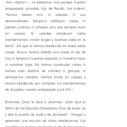
«No—dijeron—, no bebemos vino porque nuestro 
antepasado Jonadab, hijo de Recab, nos ordenó: 
“Nunca beban vino ni ustedes ni sus 
descendientes. Tampoco edifiquen casas, ni 
planten cultivos, ni viñedos, sino que siempre vivan 
en carpas. Si ustedes obedecen estos 
mandamientos vivirán largas y buenas vidas en la 
tierra”. Así que le hemos obedecido en todas estas 
cosas. Nunca hemos bebido vino hasta el día de 
hoy, ni tampoco nuestras esposas, ni nuestros hijos, 
ni nuestras hijas. No hemos construido casas ni 
hemos sido dueños de viñedos o granjas, ni 
sembramos campos. Hemos vivido en carpas y 
hemos obedecido por completo los mandamientos 
de Jonadab, nuestro antepasado (vv.6-10).»
Entonces, Dios, le dice a Jeremías: «Esto dice el 
Señor de los Ejércitos Celestiales, Dios de Israel: ve 
y dile al pueblo de Judá y de Jerusalén: “
Vengan y 
aprendan una lección de cómo obedecerme
. Los 
recabitas no beben vino hasta el día de hoy porque 