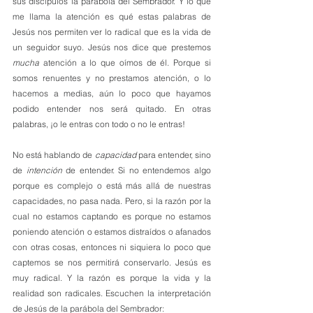
sus discípulos la parábola del Sembrador. Y lo que 
me llama la atención es qué estas palabras de 
Jesús nos permiten ver lo radical que es la vida de 
un seguidor suyo. Jesús nos dice que prestemos 
mucha
 atención a lo que oímos de él. Porque si 
somos renuentes y no prestamos atención, o lo 
hacemos a medias, aún lo poco que hayamos 
podido entender nos será quitado. En otras 
palabras, ¡o le entras con todo o no le entras!
No está hablando de 
capacidad
 para entender, sino 
de 
intención
 de entender. Si no entendemos algo 
porque es complejo o está más allá de nuestras 
capacidades, no pasa nada. Pero, si la razón por la 
cual no estamos captando es porque no estamos 
poniendo atención o estamos distraídos o afanados 
con otras cosas, entonces ni siquiera lo poco que 
captemos se nos permitirá conservarlo. Jesús es 
muy radical. Y la razón es porque la vida y la 
realidad son radicales. Escuchen la interpretación 
de Jesús de la parábola del Sembrador: