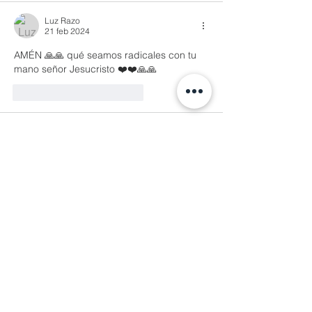
Luz Razo
21 feb 2024
AMÉN 🙏🙏 qué seamos radicales con tu 
mano señor Jesucristo ❤️❤️🙏🙏
Me gusta
Reaccionar
Patricia Jimenez
21 feb 2024
Amén !!! 🙏♥️♥️♥️♥️♥️
Me gusta
Reaccionar
Cynthia Vazquez
21 feb 2024
A veces es muy simple querer saber más, 
pero lamentablemente, no cualquiera está 
dispuesto a poder ser ensñable en la 
palabra de Dios, y claro que cuesta 