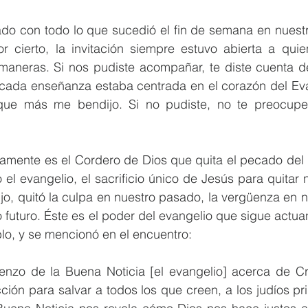
o con todo lo que sucedió el fin de semana en nuestr
r cierto, la invitación siempre estuvo abierta a quien
aneras. Si nos pudiste acompañar, te diste cuenta de 
cada enseñanza estaba centrada en el corazón del Evan
ue más me bendijo. Si no pudiste, no te preocupes,
ramente es el Cordero de Dios que quita el pecado del 
 el evangelio, el sacrificio único de Jesús para quitar 
jo, quitó la culpa en nuestro pasado, la vergüenza en n
o futuro. Éste es el poder del evangelio que sigue actua
lo, y se mencionó en el encuentro:
zo de la Buena Noticia [el evangelio] acerca de Cri
ión para salvar a todos los que creen, a los judíos pr