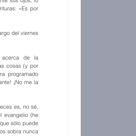
te sus ojos, lo 
ituras: «Es por 
rgo del viernes 
acerca de la 
s cosas (y por 
era programado 
ante! ¡No me la 
eces es, no sé, 
 evangelio (he 
 que sólo puede 
nos sobra nunca 