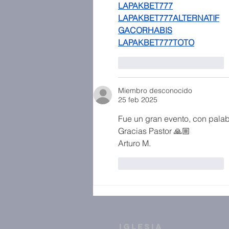
LAPAKBET777
LAPAKBET777ALTERNATIF
GACORHABIS
LAPAKBET777TOTO
Me gusta
Reaccionar
Miembro desconocido
25 feb 2025
Fue un gran evento, con palab
Gracias Pastor 🙏🏼
Arturo M.
Me gusta
Reaccionar
IGLESIA