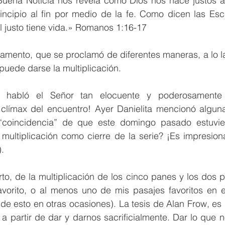
 Buena Noticia nos revela cómo Dios nos hace justos an
incipio al fin por medio de la fe. Como dicen las Escr
l justo tiene vida.» Romanos 1:16-17
damento, que se proclamó de diferentes maneras, a lo la
puede darse la multiplicación.
 habló el Señor tan elocuente y poderosamente 
l clímax del encuentro! Ayer Danielita mencionó alguna
a “coincidencia” de que este domingo pasado estuvi
 multiplicación como cierre de la serie? ¡Es impresion
.
rto, de la multiplicación de los cinco panes y los dos p
avorito, o al menos uno de mis pasajes favoritos en el
de esto en otras ocasiones). La tesis de Alan Frow, es
 a partir de dar y darnos sacrificialmente. Dar lo que 