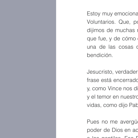
Estoy muy emocionad
Voluntarios. Que, po
dijimos de muchas m
que fue, y de cómo 
una de las cosas q
bendición.
Jesucristo, verdade
frase está encerrado
y, como Vince nos di
y el temor en nuestr
vidas, como dijo Pab
Pues no me avergüen
poder de Dios en acc