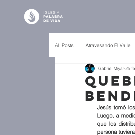
All Posts
Atravesando El Valle
Gabriel Miyar
25 f
Queb
Bend
Jesús tomó los
Luego, a medid
que los distri
persona tuviera