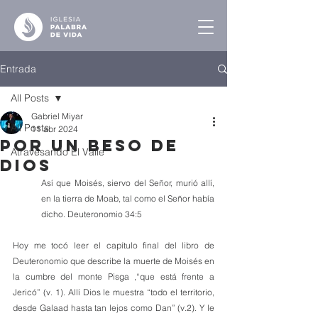
Entrada
All Posts
Gabriel Miyar
All Posts
11 abr 2024
Por un Beso de
Atravesando El Valle
Dios
Así que Moisés, siervo del Señor, murió allí, 
en la tierra de Moab, tal como el Señor había 
dicho. Deuteronomio 34:5
Hoy me tocó leer el capítulo final del libro de 
Deuteronomio que describe la muerte de Moisés en 
la cumbre del monte Pisga ,“que está frente a 
Jericó” (v. 1). Allí Dios le muestra “todo el territorio, 
desde Galaad hasta tan lejos como Dan” (v.2). Y le 