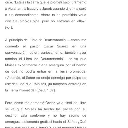
dice: “Esta es la tierra que le prometí bajo juramento 
a Abraham, a Isaac y a Jacob cuando dije: «la daré 
a tus descendientes. Ahora te he permitido verla 
con tus propios ojos, pero no entraras en ella»” 
(v.4).
Al principio del Libro de Deuteronomio, —como  me 
comentó el pastor Oscar Suárez en una 
conversación, quien, curiosamente, también ayer 
terminó el Libro de Deuteronomio— se ve que 
Moisés experimenta cierta amargura por el hecho 
de qué no podrá entrar en la tierra prometida: 
»Además, el Señor se enojó conmigo por culpa de 
ustedes. Me dijo: “Moisés, ¡tú tampoco entrarás en 
la Tierra Prometida! (Deut. 1:37).
Pero, como me comentó Oscar, ya al final del libro 
se ve que Moisés ha hecho las paces con su 
destino. Está conforme y no hay asomo de 
amargura, solamente gratitud hacia el Señor. ¿Qué 
fue lo que pasó en el inter? Pues, al parecer Moisés 