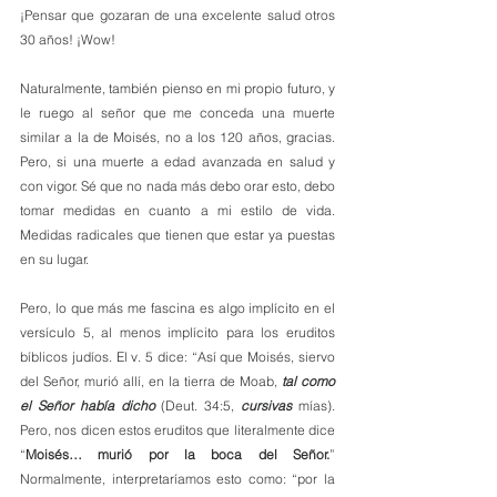
¡Pensar que gozaran de una excelente salud otros 
30 años! ¡Wow! 
Naturalmente, también pienso en mi propio futuro, y 
le ruego al señor que me conceda una muerte 
similar a la de Moisés, no a los 120 años, gracias. 
Pero, si una muerte a edad avanzada en salud y 
con vigor. Sé que no nada más debo orar esto, debo 
tomar medidas en cuanto a mi estilo de vida. 
Medidas radicales que tienen que estar ya puestas 
en su lugar. 
Pero, lo que más me fascina es algo implícito en el 
versículo 5, al menos implícito para los eruditos 
bíblicos judíos. El v. 5 dice: “Así que Moisés, siervo 
del Señor, murió allí, en la tierra de Moab, 
tal como 
el Señor había dicho
 (Deut. 34:5, 
cursivas
 mías). 
Pero, nos dicen estos eruditos que literalmente dice 
“
Moisés… murió por la boca del Señor.
” 
Normalmente, interpretaríamos esto como: “por la 