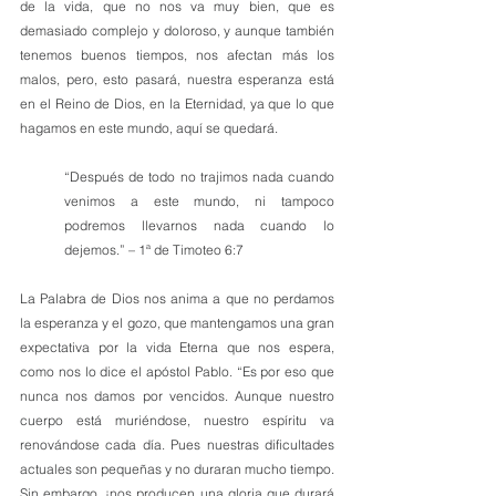
de la vida, que no nos va muy bien, que es 
demasiado complejo y doloroso, y aunque también 
tenemos buenos tiempos, nos afectan más los 
malos, pero, esto pasará, nuestra esperanza está 
en el Reino de Dios, en la Eternidad, ya que lo que 
hagamos en este mundo, aquí se quedará. 
“Después de todo no trajimos nada cuando 
venimos a este mundo, ni tampoco 
podremos llevarnos nada cuando lo 
dejemos.” – 1ª de Timoteo 6:7
La Palabra de Dios nos anima a que no perdamos 
la esperanza y el gozo, que mantengamos una gran 
expectativa por la vida Eterna que nos espera, 
como nos lo dice el apóstol Pablo. “Es por eso que 
nunca nos damos por vencidos. Aunque nuestro 
cuerpo está muriéndose, nuestro espíritu va 
renovándose cada día. Pues nuestras dificultades 
actuales son pequeñas y no duraran mucho tiempo. 
Sin embargo, ¡nos producen una gloria que durará 