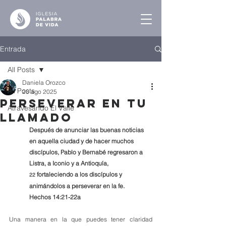
Entrada
All Posts
Daniela Orozco
All Posts
20 ago 2025
perseverar en tu
Atravesando El Valle
llamado
Después de anunciar las buenas noticias 
en aquella ciudad y de hacer muchos 
discípulos, Pablo y Bernabé regresaron a 
Listra, a Iconio y a Antioquía,  
fortaleciendo a los discípulos y 
22 
animándolos a perseverar en la fe.  
Hechos 14:21-22a
Una manera en la que puedes tener claridad 