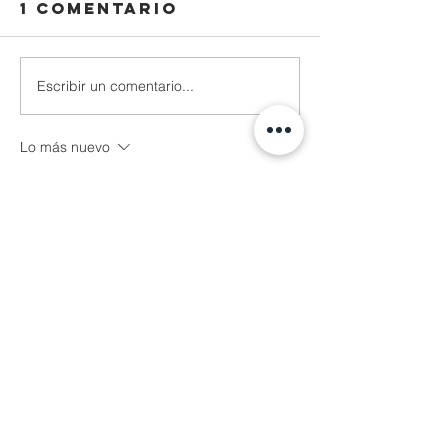
1 comentario
Escribir un comentario...
Lo más nuevo
Reza Malhendra
04 nov 2025
LINKSPACE777
BLOGGER777
LAPAKBET777ME
LAPAKBET777COM
LAPAKBET777RESMI
LAPAKBET777LOGIN
ALTERNATIFLAPAKBET
LAPAKBET777DAFTAR
LAPAKBET777OFFICIALL
LAPAKBET777VVIP
SITUSGACOR