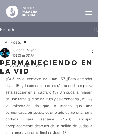
Entrada
All Posts
Gabriel Miyar
All Posts
27 ene 2025
Permaneciendo en
Atravesando El Valle
la Vid
¿Cuál es el contexto de Juan 15? ¿Para entender 
Juan 15, ¿debemos ir hasta atrás adonde empieza 
esta sección en el capítulo 13? Sin duda la imagen 
de una rama que no da fruto y es arrancada (15:2) y 
la reiteración de que, a menos que uno 
permanezca en Jesús, es arrojado como una rama 
cortada para secarse (15:6) encajan 
apropiadamente después de la salida de Judas a 
traicionar a Jesús al final de Juan 13. 