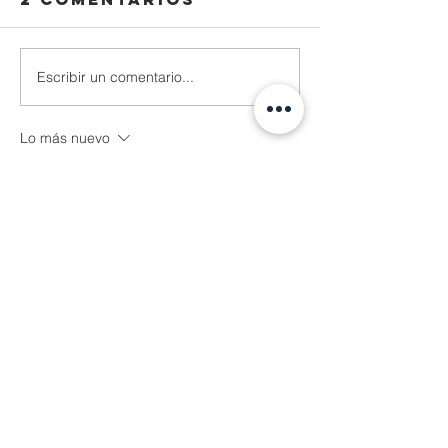
Escribir un comentario...
Lo más nuevo
Reza Malhendra
04 nov 2025
LINKSPACE777
BLOGGER777
LAPAKBET777ME
LAPAKBET777COM
LAPAKBET777RESMI
LAPAKBET777LOGIN
ALTERNATIFLAPAKBET
LAPAKBET777DAFTAR
LAPAKBET777OFFICIALL
LAPAKBET777VVIP
SITUSGACOR
LAPAKBET777