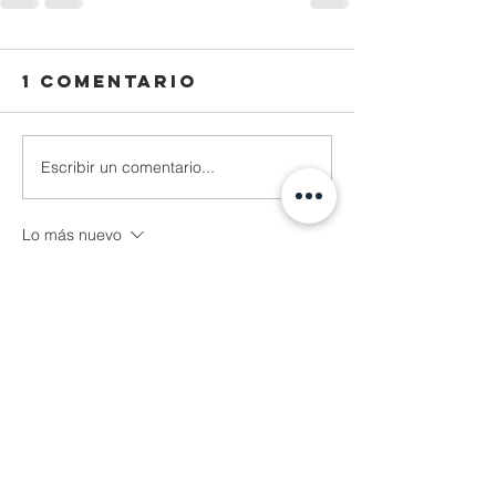
1 comentario
Escribir un comentario...
Lo más nuevo
Reza Malhendra
04 nov 2025
LINKSPACE777
BLOGGER777
LAPAKBET777ME
LAPAKBET777COM
LAPAKBET777RESMI
LAPAKBET777LOGIN
ALTERNATIFLAPAKBET
LAPAKBET777DAFTAR