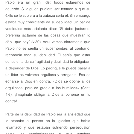
Pablo era un gran líder, todos estaremos de 
acuerdo. Si alguien pudiera ser tentado a que su 
éxito se le subiera a la cabeza sería él. Sin embargo 
estaba muy consiciente de su debilidad. Un par de 
versículos más adelante dice: “Si debo jactarme, 
preferiría jactarme de las cosas que muestran lo 
débil que soy” (v.30). Aquí vemos claramente que 
Pablo no se sentía un superhombre, al contrario, 
reconocía toda su debilidad. El sabía que estar 
consciente de su fragilidad y debilidad lo obligaban 
a depender de Dios. Lo peor que le puede pasar a 
un lider es volverse orgulloso y arrogante. Eso es 
echarse a Dios en contra: «Dios se opone a los 
orgullosos, pero da gracia a los humildes» (Sant. 
4:6). ¡Imagínate obligar a Dios a ponerse en tu 
contra! 
Parte de la debilidad de Pablo era la ansiedad que 
lo atacaba al pensar en la iglesias que había 
levantado y que estaban sufriendo persecusión 
como los tesalonicenses o que estaban 