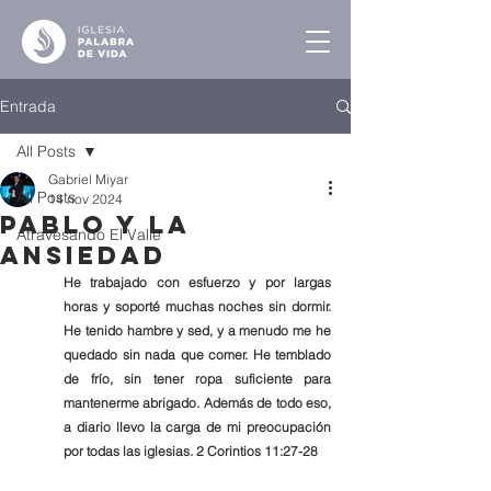
Entrada
All Posts
Gabriel Miyar
All Posts
14 nov 2024
Pablo y la
Atravesando El Valle
Ansiedad
He trabajado con esfuerzo y por largas 
horas y soporté muchas noches sin dormir. 
He tenido hambre y sed, y a menudo me he 
quedado sin nada que comer. He temblado 
de frío, sin tener ropa suficiente para 
mantenerme abrigado. Además de todo eso, 
a diario llevo la carga de mi preocupación 
por todas las iglesias. 2 Corintios 11:27-28