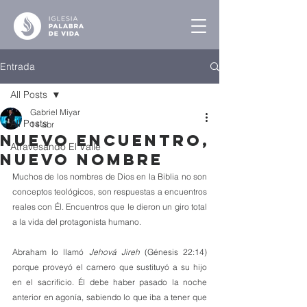
Entrada
All Posts
Gabriel Miyar
All Posts
14 abr
Nuevo Encuentro,
Atravesando El Valle
Nuevo Nombre
Muchos de los nombres de Dios en la Biblia no son 
conceptos teológicos, son respuestas a encuentros 
reales con Él. Encuentros que le dieron un giro total 
a la vida del protagonista humano. 
Abraham lo llamó 
Jehová Jireh
 (Génesis 22:14) 
porque proveyó el carnero que sustituyó a su hijo 
en el sacrificio. Él debe haber pasado la noche 
anterior en agonía, sabiendo lo que iba a tener que 