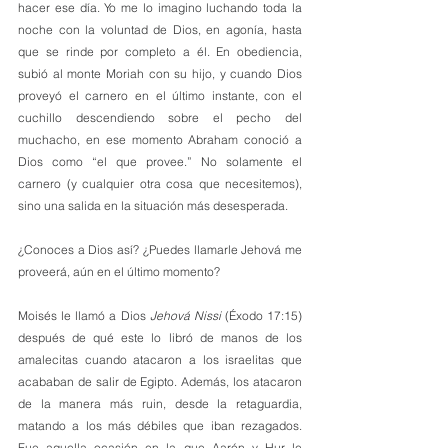
hacer ese día. Yo me lo imagino luchando toda la 
noche con la voluntad de Dios, en agonía, hasta 
que se rinde por completo a él. En obediencia, 
subió al monte Moriah con su hijo, y cuando Dios 
proveyó el carnero en el último instante, con el 
cuchillo descendiendo sobre el pecho del 
muchacho, en ese momento Abraham conoció a 
Dios como “el que provee.” No solamente el 
carnero (y cualquier otra cosa que necesitemos), 
sino una salida en la situación más desesperada.
¿Conoces a Dios así? ¿Puedes llamarle Jehová me 
proveerá, aún en el último momento?
Moisés le llamó a Dios 
Jehová Nissi
 (Éxodo 17:15) 
después de qué este lo libró de manos de los 
amalecitas cuando atacaron a los israelitas que 
acababan de salir de Egipto. Además, los atacaron 
de la manera más ruin, desde la retaguardia, 
matando a los más débiles que iban rezagados. 
Fue aquella ocasión en la que Aarón y Hur le 