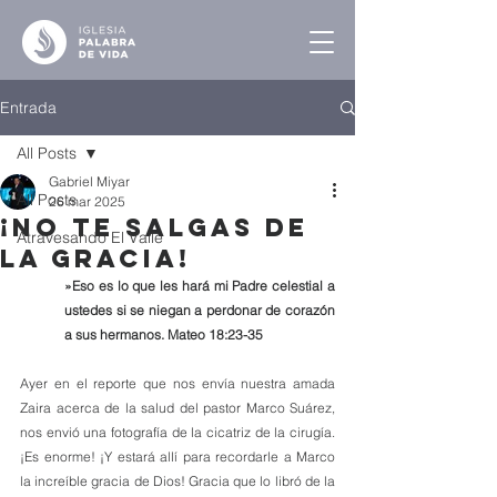
Entrada
All Posts
Gabriel Miyar
All Posts
26 mar 2025
¡No te Salgas de
Atravesando El Valle
la Gracia!
»Eso es lo que les hará mi Padre celestial a 
ustedes si se niegan a perdonar de corazón 
a sus hermanos. Mateo 18:23-35
Ayer en el reporte que nos envía nuestra amada 
Zaira acerca de la salud del pastor Marco Suárez, 
nos envió una fotografía de la cicatriz de la cirugía. 
¡Es enorme! ¡Y estará allí para recordarle a Marco 
la increíble gracia de Dios! Gracia que lo libró de la 