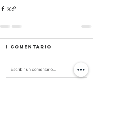
1 comentario
Escribir un comentario...
Lo más nuevo
Reza Malhendra
04 nov 2025
LINKSPACE777
BLOGGER777
LAPAKBET777ME