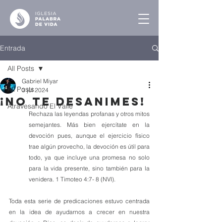
Entrada
All Posts
Gabriel Miyar
All Posts
3 jul 2024
¡No te Desanimes!
Atravesando El Valle
Rechaza las leyendas profanas y otros mitos 
semejantes. Más bien ejercítate en la 
devoción pues, aunque el ejercicio físico 
trae algún provecho, la devoción es útil para 
todo, ya que incluye una promesa no solo 
para la vida presente, sino también para la 
venidera. 1 Timoteo 4:7- 8 (NVI).
Toda esta serie de predicaciones estuvo centrada 
en la idea de ayudarnos a crecer en nuestra 