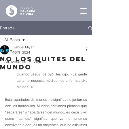
Entrada
All Posts
Gabriel Miyar
All Posts
10 jul 2024
No los Quites del
Atravesando El Valle
Mundo
Cuando Jesús los oyó, les dijo: «La gente 
sana no necesita médico, los enfermos sí». 
Mateo 9:12
Estar apartados del mundo 
no
 significa no juntarnos 
con los incrédulos. Muchos cristianos piensan que 
“separarse” o “apartarse” del mundo, es decir, vivir 
como “santos,” significa que ya no tenemos 
convivencia con los no creyentes, que no asistimos 