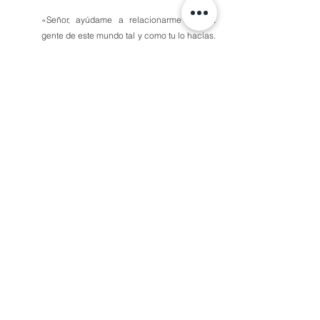
«Señor, ayúdame a relacionarme con la 
gente de este mundo tal y como tu lo hacías. 
Sin evitarlos, ni rechazarlos, pero a la vez 
comportándome de una manera sana y 
limpia.»
Comentarios
Escribir un comentario...