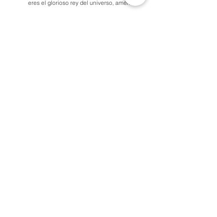
eres el glorioso rey del universo, amén.
Nota: Mi ideas, expresadas con la ayuda de 
ChatGPT
Comentarios
Escribir un comentario...