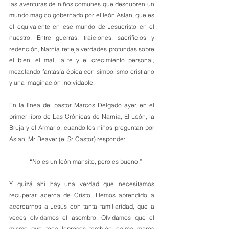
las aventuras de niños comunes que descubren un 
mundo mágico gobernado por el león Aslan, que es 
el equivalente en ese mundo de Jesucristo en el 
nuestro. Entre guerras, traiciones, sacrificios y 
redención, Narnia refleja verdades profundas sobre 
el bien, el mal, la fe y el crecimiento personal, 
mezclando fantasía épica con simbolismo cristiano 
y una imaginación inolvidable.
En la línea del pastor Marcos Delgado ayer, en el 
primer libro de Las Crónicas de Narnia, El León, la 
Bruja y el Armario, cuando los niños preguntan por 
Aslan, Mr. Beaver (el Sr. Castor) responde:
“No es un león mansito, pero es bueno.”
Y quizá ahí hay una verdad que necesitamos 
recuperar acerca de Cristo. Hemos aprendido a 
acercarnos a Jesús con tanta familiaridad, que a 
veces olvidamos el asombro. Olvidamos que el 
mismo que toca leprosos también calma mares 