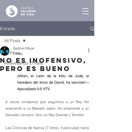
Entrada
All Posts
Gabriel Miyar
All Posts
7 may
No es Inofensivo,
Atravesando El Valle
Pero es Bueno
¡Miren, el León de la tribu de Judá, el 
heredero del trono de David, ha vencido!— 
Apocalipsis 5:5 NTV.
A veces olvidamos que seguimos a un Rey. No 
solamente a un Maestro sabio. No solamente a un 
Salvador cercano. Sino un Rey Grande y Temible.
Las Crónicas de Narnia [7 libros, 3 películas] narra 