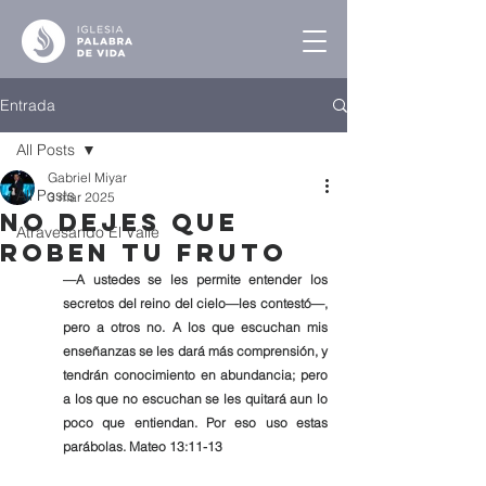
Entrada
All Posts
Gabriel Miyar
All Posts
3 mar 2025
No Dejes que
Atravesando El Valle
Roben tu Fruto
—A ustedes se les permite entender los 
secretos del reino del cielo—les contestó—, 
pero a otros no. A los que escuchan mis 
enseñanzas se les dará más comprensión, y 
tendrán conocimiento en abundancia; pero 
a los que no escuchan se les quitará aun lo 
poco que entiendan. Por eso uso estas 
parábolas. Mateo 13:11-13