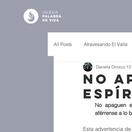
All Posts
Atravesando El Valle
Daniela Orozco
12
No A
Espí
No apaguen el 
aférrense a lo 
Esta advertencia de