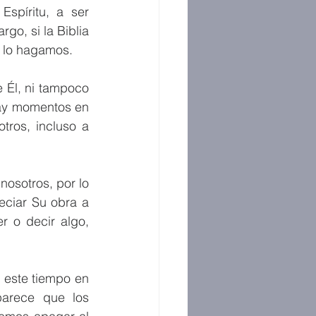
píritu, a ser 
go, si la Biblia 
e lo hagamos.
Él, ni tampoco 
ay momentos en 
ros, incluso a 
.
osotros, por lo 
ciar Su obra a 
 o decir algo, 
 este tiempo en 
arece que los 