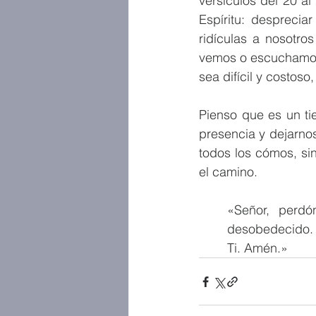
versículos del 20 a
Espíritu: desprecia
ridículas a nosotro
vemos o escuchamos 
sea difícil y costoso,
Pienso que es un ti
presencia y dejarno
todos los cómos, si
el camino.
«Señor, perdó
desobedecido. A
Ti. Amén.»