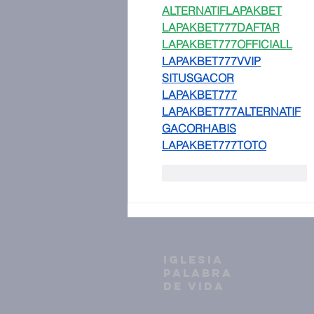
ALTERNATIFLAPAKBET
LAPAKBET777DAFTAR
LAPAKBET777OFFICIALL
LAPAKBET777VVIP
SITUSGACOR
LAPAKBET777
LAPAKBET777ALTERNATIF
GACORHABIS
LAPAKBET777TOTO
Me gusta
Reaccionar
IGLESIA
PALABRA
DE VIDA