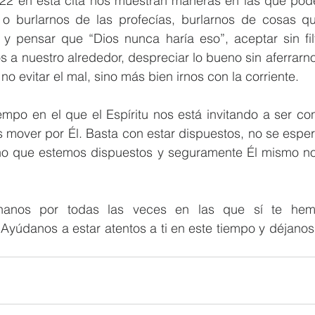
l 22 en esta cita nos muestran maneras en las que pod
r o burlarnos de las profecías, burlarnos de cosas q
s y pensar que “Dios nunca haría eso”, aceptar sin fil
a nuestro alrededor, despreciar lo bueno sin aferrarno
 no evitar el mal, sino más bien irnos con la corriente. 
empo en el que el Espíritu nos está invitando a ser co
s mover por Él. Basta con estar dispuestos, no se espe
no que estemos dispuestos y seguramente Él mismo no
nanos por todas las veces en las que sí te hem
yúdanos a estar atentos a ti en este tiempo y déjanos