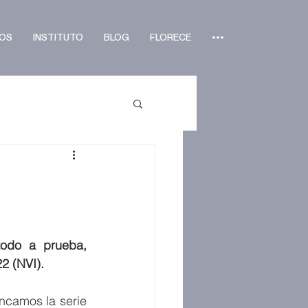
OS
INSTITUTO
BLOG
FLORECE
•••
todo a prueba, 
2 (NVI).
camos la serie 