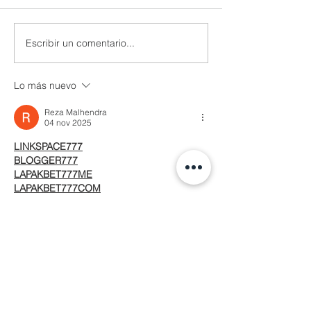
Escribir un comentario...
Lo más nuevo
Reza Malhendra
04 nov 2025
LINKSPACE777
BLOGGER777
LAPAKBET777ME
LAPAKBET777COM
LAPAKBET777RESMI
LAPAKBET777LOGIN
ALTERNATIFLAPAKBET
LAPAKBET777DAFTAR
LAPAKBET777OFFICIALL
LAPAKBET777VVIP
SITUSGACOR
LAPAKBET777