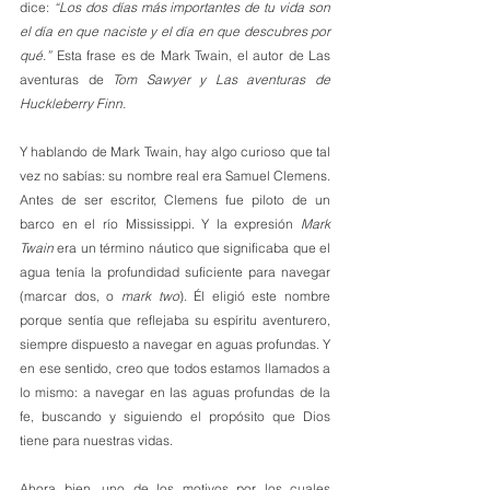
dice: 
“Los dos días más importantes de tu vida son 
el día en que naciste y el día en que descubres por 
qué.”
 Esta frase es de Mark Twain, el autor de Las 
aventuras de 
Tom Sawyer y Las aventuras de 
Huckleberry Finn.
Y hablando de Mark Twain, hay algo curioso que tal 
vez no sabías: su nombre real era Samuel Clemens. 
Antes de ser escritor, Clemens fue piloto de un 
barco en el río Mississippi. Y la expresión 
Mark 
Twain
 era un término náutico que significaba que el 
agua tenía la profundidad suficiente para navegar 
(marcar dos, o 
mark two
). Él eligió este nombre 
porque sentía que reflejaba su espíritu aventurero, 
siempre dispuesto a navegar en aguas profundas. Y 
en ese sentido, creo que todos estamos llamados a 
lo mismo: a navegar en las aguas profundas de la 
fe, buscando y siguiendo el propósito que Dios 
tiene para nuestras vidas.
Ahora bien, uno de los motivos por los cuales 