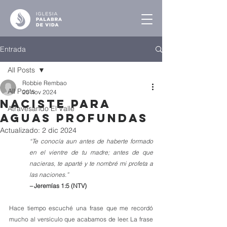
Entrada
All Posts
Robbie Rembao
All Posts
20 nov 2024
Naciste Para
Atravesando El Valle
Aguas Profundas
Actualizado:
2 dic 2024
“Te conocía aun antes de haberte formado 
en el vientre de tu madre; antes de que 
nacieras, te aparté y te nombré mi profeta a 
las naciones.”
– 
Jeremías 1:5 (NTV)
Hace tiempo escuché una frase que me recordó 
mucho al versículo que acabamos de leer. La frase 