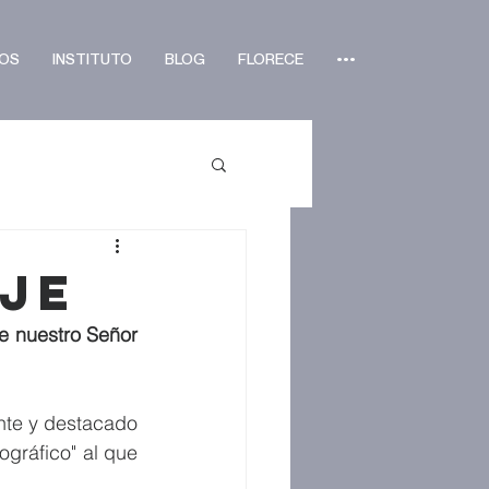
OS
INSTITUTO
BLOG
FLORECE
•••
je
e nuestro Señor 
nte y destacado 
gráfico" al que 