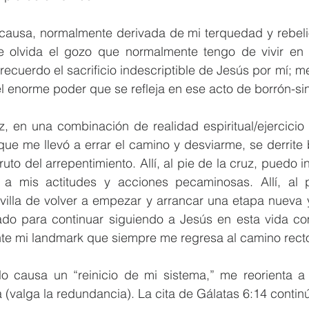
ausa, normalmente derivada de mi terquedad y rebelió
 olvida el gozo que normalmente tengo de vivir en 
í recuerdo el sacrificio indescriptible de Jesús por mí; m
l enorme poder que se refleja en ese acto de borrón-si
ruz, en una combinación de realidad espiritual/ejercicio
d que me llevó a errar el camino y desviarme, se derrite 
uto del arrepentimiento. Allí, al pie de la cruz, puedo i
 a mis actitudes y acciones pecaminosas. Allí, al p
villa de volver a empezar y arrancar una etapa nueva y 
ado para continuar siguiendo a Jesús en esta vida comp
te mi landmark que siempre me regresa al camino recto
lo causa un “reinicio de mi sistema,” me reorienta a 
a (valga la redundancia). La cita de Gálatas 6:14 contin