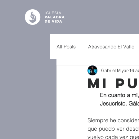
All Posts
Atravesando El Valle
Gabriel Miyar
16 a
Mi P
En cuanto a mí,
Jesucristo. Gál
Siempre he consider
que puedo ver desde
vuelvo cada vez que