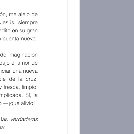
n, me alejo de 
Jesús, siempre 
edito en su gran 
n-cuenta-nueva.
 de imaginación 
bajo el amor de 
niciar una nueva 
ie de la cruz, 
fresca, limpio, 
licada. Sí, la 
 —¡que alivio! 
las 
verdaderas
úa: