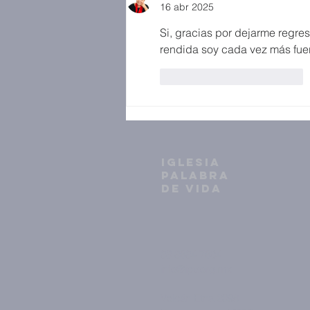
16 abr 2025
Si, gracias por dejarme regres
rendida soy cada vez más fuert
Me gusta
Reaccionar
IGLESIA
PALABRA
DE VIDA
33 3634 7604
info@ipv.org.mx
Volcán Etna 2398