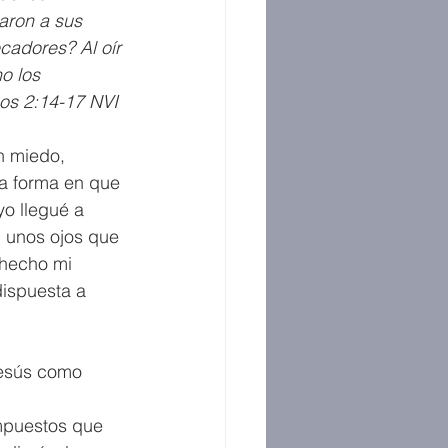
aron a sus 
adores? Al oír 
o los 
cos 2:14-17 NVI
n miedo, 
la forma en que 
o llegué a 
n unos ojos que 
 hecho mi 
dispuesta a 
Jesús como 
mpuestos que 