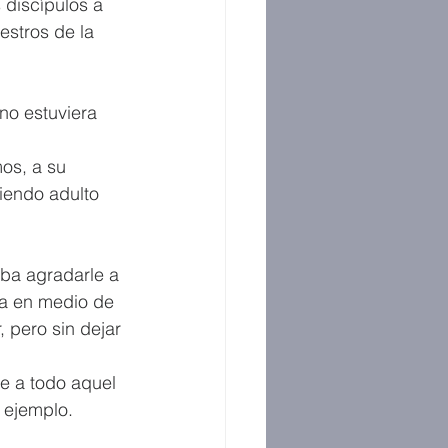
 discípulos a 
stros de la 
o estuviera 
os, a su 
siendo adulto 
aba agradarle a 
ía en medio de 
 pero sin dejar 
e a todo aquel 
 ejemplo.