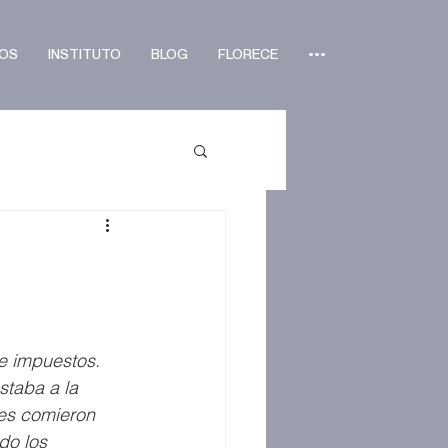
OS
INSTITUTO
BLOG
FLORECE
•••
e impuestos. 
staba a la 
es comieron 
do los 