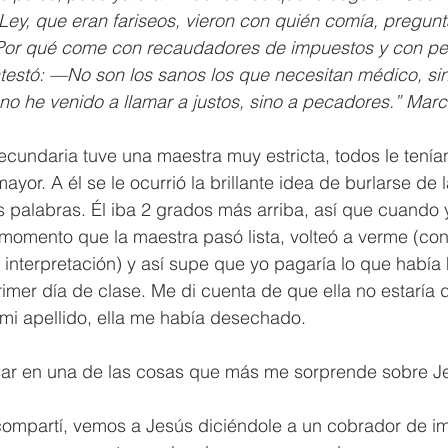
Ley, que eran fariseos, vieron con quién comía, pregunt
Por qué come con recaudadores de impuestos y con pec
testó: —No son los sanos los que necesitan médico, sin
no he venido a llamar a justos, sino a pecadores.” Mar
cundaria tuve una maestra muy estricta, todos le tenía
or. A él se le ocurrió la brillante idea de burlarse de 
palabras. Él iba 2 grados más arriba, así que cuando y
 momento que la maestra pasó lista, volteó a verme (co
interpretación) y así supe que yo pagaría lo que había
mer día de clase. Me di cuenta de que ella no estaría 
mi apellido, ella me había desechado.
sar en una de las cosas que más me sorprende sobre 
 compartí, vemos a Jesús diciéndole a un cobrador de i