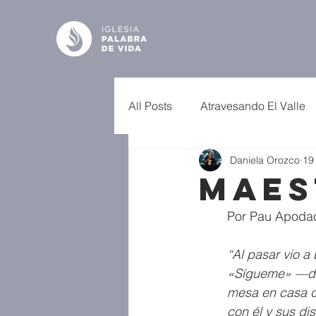
All Posts
Atravesando El Valle
Daniela Orozco
19
Maes
Por Pau Apoda
“Al pasar vio a
«Sígueme» —dijo
mesa en casa d
con él y sus di