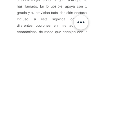
has llamado. En lo posible, apoya con tu 
gracia y tu provisión toda decisión costosa. 
Incluso si ésta significa considerar 
diferentes opciones en mis actividades 
económicas, de modo que encajen con la 
vida que he decidido llevar como radical 
seguidor tuyo. En el nombre de Jesús, 
amén.»
Comentarios