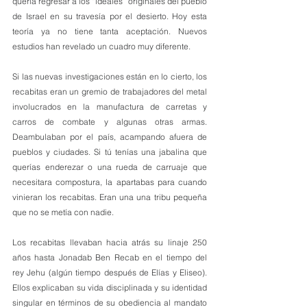
quería regresar a los “ideales” originales del pueblo 
de Israel en su travesía por el desierto. Hoy esta 
teoría ya no tiene tanta aceptación. Nuevos 
estudios han revelado un cuadro muy diferente.
Si las nuevas investigaciones están en lo cierto, los 
recabitas eran un gremio de trabajadores del metal 
involucrados en la manufactura de carretas y 
carros de combate y algunas otras armas. 
Deambulaban por el país, acampando afuera de 
pueblos y ciudades. Si tú tenías una jabalina que 
querías enderezar o una rueda de carruaje que 
necesitara compostura, la apartabas para cuando 
vinieran los recabitas. Eran una una tribu pequeña 
que no se metía con nadie.
Los recabitas llevaban hacia atrás su linaje 250 
años hasta Jonadab Ben Recab en el tiempo del 
rey Jehu (algún tiempo después de Elías y Eliseo). 
Ellos explicaban su vida disciplinada y su identidad 
singular en términos de su obediencia al mandato 