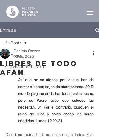
Entrada
All Posts
Daniela Orozco
All Posts
12 dic 2025
Libres de Todo
Atravesando El Valle
Afan
Así que no se afanen por lo que han de 
comer o beber; dejen de atormentarse. 30 El 
mundo pagano anda tras todas estas cosas, 
pero su Padre sabe que ustedes las 
necesitan. 31 Por el contrario, busquen el 
reino de Dios y estas cosas les serán 
añadidas. Lucas 12:29-31 
Dios tiene cuidado de nuestras necesidades. Esta 