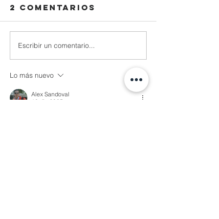
2 comentarios
Escribir un comentario...
Lo más nuevo
Alex Sandoval
12 dic 2025
Amen!
Me gusta
Reaccionar
Nangy Rodriguez
12 dic 2025
amen! 🙏
Me gusta
Reaccionar