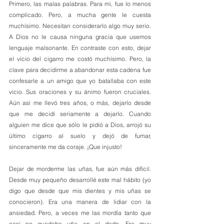
Primero, las malas palabras. Para mi, fue lo menos 
complicado. Pero, a mucha gente le cuesta 
muchísimo. Necesitan considerarlo algo muy serio. 
A Dios no le causa ninguna gracia que usemos 
lenguaje malsonante. En contraste con esto, dejar 
el vicio del cigarro me costó muchísimo. Pero, la 
clave para decidirme a abandonar esta cadena fue 
confesarle a un amigo que yo batallaba con este 
vicio. Sus oraciones y su ánimo fueron cruciales. 
Aún así me llevó tres años, o más, dejarlo desde 
que me decidí seriamente a dejarlo. Cuando 
alguien me dice que sólo le pidió a Dios, arrojó su 
último cigarro al suelo y dejó de fumar, 
sinceramente me da coraje. ¡Que injusto!  
Dejar de morderme las uñas, fue aún más difícil. 
Desde muy pequeño desarrollé este mal hábito (yo 
digo que desde que mis dientes y mis uñas se 
conocieron). Era una manera de lidiar con la 
ansiedad. Pero, a veces me las mordía tanto que 
casi no quedaba uña en el dedo. Era muy 