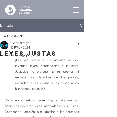
Entrada
All Posts
Gabriel Miyar
All Posts
23 may 2024
Leyes Justas
Atravesando El Valle
¡Qué mal les va a ir a ustedes los que 
inventan leyes insoportables e injustas!, 
¡Ustedes no protegen a los débiles ni 
respetan los derechos de los pobres; 
maltratan a las viudas y les roban a los 
huérfanos! Isaías 10:1
Como en el antiguo Israel, hoy en día muchos 
gobiernos decretan leyes insoportables e injustas. 
Abandonan, también, a su destino a las personas 