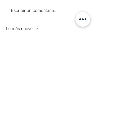
Escribir un comentario...
Lo más nuevo
Nangy Rodriguez
23 may 2024
Que Dios nos de sabiduría, justicia para 
saber elegir y direccione a nuestros 
líderes para un mejor gobierno, en el 
nombre de Jesús Amén !
Me gusta
Reaccionar
Kandy Roh
23 may 2024
Amen. Dios nos de sabiduría para 
entender que nuestra oración por el país 
sigue siendo importante!