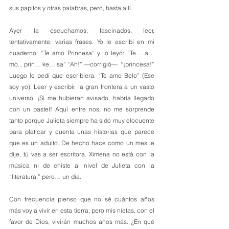
sus papitos y otras palabras, pero, hasta allí. 
Ayer la escuchamos, fascinados, leer, 
tentativamente, varias frases. Yo le escribí en mi 
cuaderno: “Te amo Princesa” y lo leyó: “Te… a… 
mo... prin… ke… sa” “Ah!” —corrigió—  “¡princesa!” 
Luego le pedí que escribiera: “Te amo Belo” (Ese 
soy yo). Leer y escribir, la gran frontera a un vasto 
universo. ¡Si me hubieran avisado, habría llegado 
con un pastel! Aquí entre nos, no me sorprende 
tanto porque Julieta siempre ha sido muy elocuente 
para platicar y cuenta unas historias que parece 
que es un adulto. De hecho hace como un mes le 
dije, tú vas a ser escritora. Ximena no está con la 
música ni de chiste al nivel de Julieta con la 
“literatura,” pero… un día.
Con frecuencia pienso que no sé cuántos años 
más voy a vivir en esta tierra, pero mis nietas, con el 
favor de Dios, vivirán muchos años más. ¿En qué 