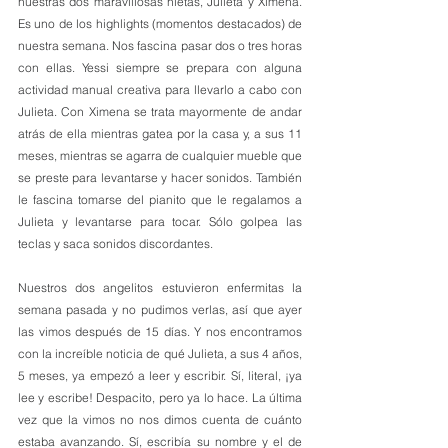
nuestras dos maravillosas nietas, Julieta y Ximena. 
Es uno de los highlights (momentos destacados) de 
nuestra semana. Nos fascina pasar dos o tres horas 
con ellas. Yessi siempre se prepara con alguna 
actividad manual creativa para llevarlo a cabo con 
Julieta. Con Ximena se trata mayormente de andar 
atrás de ella mientras gatea por la casa y, a sus 11 
meses, mientras se agarra de cualquier mueble que 
se preste para levantarse y hacer sonidos. También 
le fascina tomarse del pianito que le regalamos a 
Julieta y levantarse para tocar. Sólo golpea las 
teclas y saca sonidos discordantes.
Nuestros dos angelitos estuvieron enfermitas la 
semana pasada y no pudimos verlas, así que ayer 
las vimos después de 15 días. Y nos encontramos 
con la increíble noticia de qué Julieta, a sus 4 años, 
5 meses, ya empezó a leer y escribir. Sí, literal, ¡ya 
lee y escribe! Despacito, pero ya lo hace. La última 
vez que la vimos no nos dimos cuenta de cuánto 
estaba avanzando. Sí, escribía su nombre y el de 