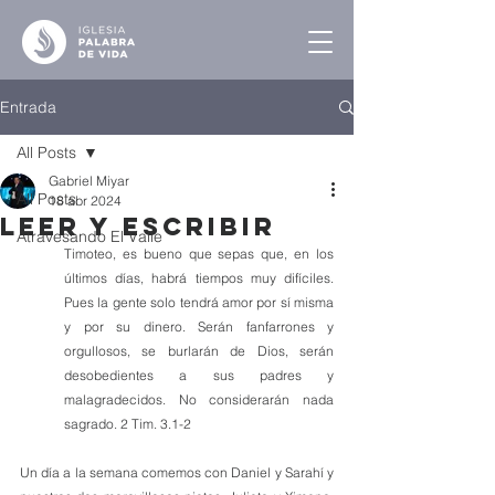
Entrada
All Posts
Gabriel Miyar
All Posts
18 abr 2024
Leer y Escribir
Atravesando El Valle
Timoteo, es bueno que sepas que, en los 
últimos días, habrá tiempos muy difíciles. 
Pues la gente solo tendrá amor por sí misma 
y por su dinero. Serán fanfarrones y 
orgullosos, se burlarán de Dios, serán 
desobedientes a sus padres y 
malagradecidos. No considerarán nada 
sagrado. 2 Tim. 3.1-2
Un día a la semana comemos con Daniel y Sarahí y 