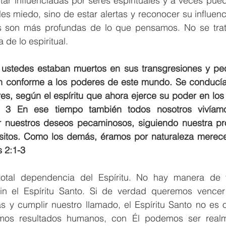
r influenciadas por seres espirituales y a veces puede
les miedo, sino de estar alertas y reconocer su influenci
s son más profundas de lo que pensamos. No se trata
 de lo espiritual.
 ustedes estaban muertos en sus transgresiones y pec
 conforme a los poderes de este mundo. Se conducía
res, según el espíritu que ahora ejerce su poder en los 
. 3 En ese tiempo también todos nosotros vivíamo
 nuestros deseos pecaminosos, siguiendo nuestra pro
sitos. Como los demás, éramos por naturaleza mereced
 2:1-3  
otal dependencia del Espíritu. No hay manera de t
in el Espíritu Santo. Si de verdad queremos vencer l
as y cumplir nuestro llamado, el Espíritu Santo no es o
mos resultados humanos, con Él podemos ser real