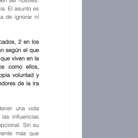
n ser hostiles. 
a. El asunto es 
 de ignorar ni 
ados, 2 en los 
n según el que 
que viven en la 
s como ellos, 
pia voluntad y 
ores de la ira 
ener una vida 
as influencias 
pcional. Sin su 
mente más que 