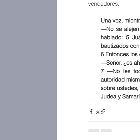
vencedores.
Una vez, mientr
—No se alejen 
hablado: 5 Ju
bautizados con 
6 Entonces los
—Señor, ¿es aho
7 —No les toc
autoridad mism
sobre ustedes, 
Judea y Samaria