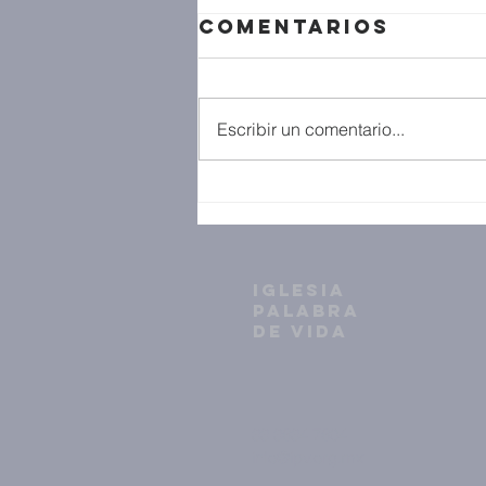
Comentarios
Escribir un comentario...
IGLESIA
PALABRA
DE VIDA
33 3634 7604
info@ipv.org.mx