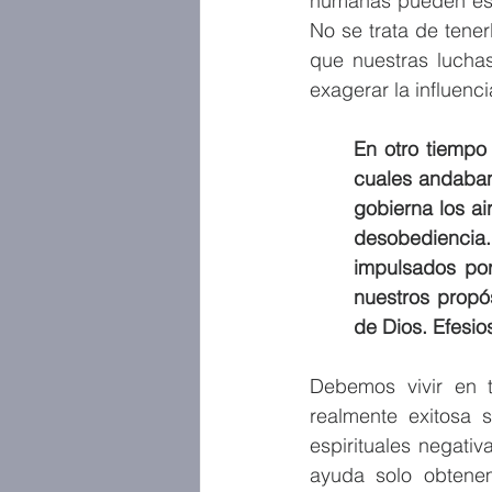
humanas pueden esta
No se trata de tener
que nuestras lucha
exagerar la influencia
En otro tiempo
cuales andaban
gobierna los ai
desobediencia
impulsados por
nuestros propó
de Dios. Efesios
Debemos vivir en t
realmente exitosa s
espirituales negativ
ayuda solo obtene