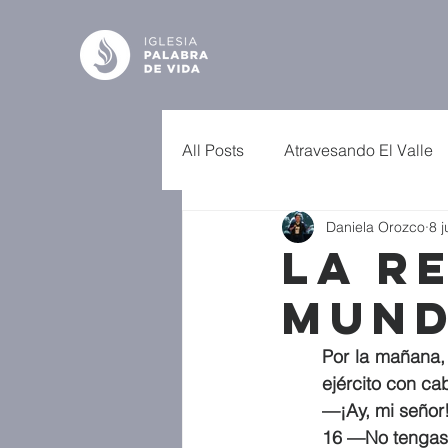
All Posts
Atravesando El Valle
Daniela Orozco
8 j
La R
Mund
Por la mañana, 
ejército con ca
—¡Ay, mi señor
16 —No tengas 