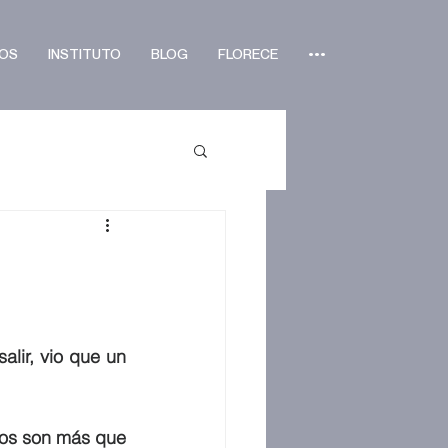
OS
INSTITUTO
BLOG
FLORECE
•••
lir, vio que un 
os son más que 