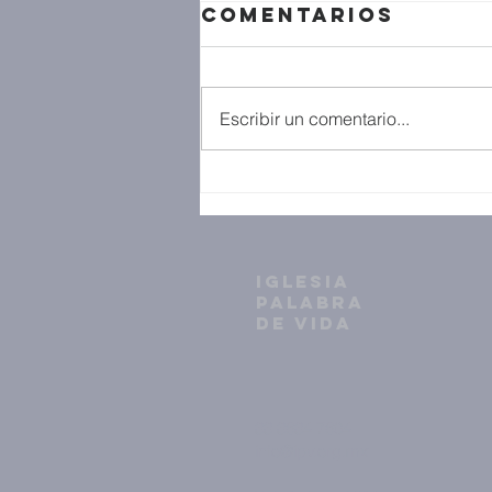
Comentarios
Escribir un comentario...
IGLESIA
PALABRA
DE VIDA
33 3634 7604
info@ipv.org.mx