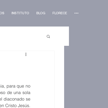
OS
INSTITUTO
BLOG
FLORECE
•••
ia, para que no 
so de una sola 
el diaconado se 
n Cristo Jesús. 