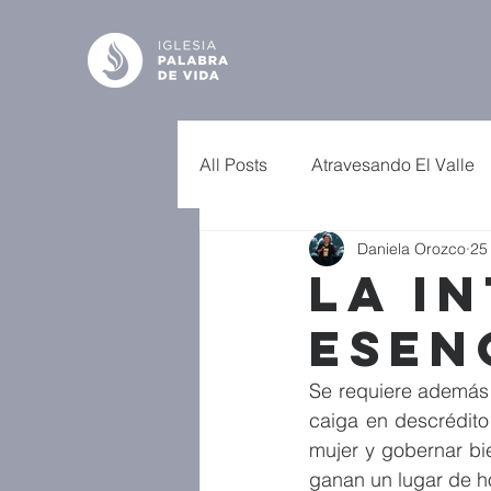
All Posts
Atravesando El Valle
Daniela Orozco
25
La I
Esen
Se requiere además 
caiga en descrédito
mujer y gobernar bi
ganan un lugar de ho