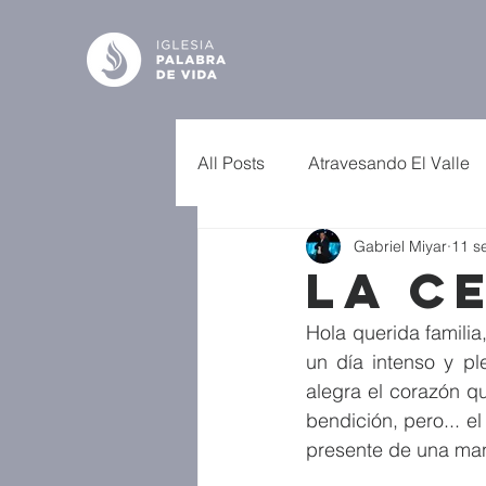
All Posts
Atravesando El Valle
Gabriel Miyar
11 s
La C
Hola querida familia
un día intenso y p
alegra el corazón q
bendición, pero... e
presente de una man