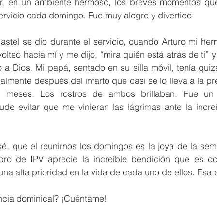
r, en un ambiente hermoso, los breves momentos que
 servicio cada domingo. Fue muy alegre y divertido.
pastel se dio durante el servicio, cuando Arturo mi he
olteó hacia mí y me dijo, “mira quién está atrás de ti” y 
a Dios. Mi papá, sentado en su silla móvil, tenía quiz
lmente después del infarto que casi se lo lleva a la pr
 meses. Los rostros de ambos brillaban. Fue un
e evitar que me vinieran las lágrimas ante la incre
, que el reunirnos los domingos es la joya de la sema
o de IPV aprecie la increíble bendición que es con
a alta prioridad en la vida de cada uno de ellos. Esa 
encia dominical? ¡Cuéntame!