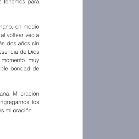
 tenemos para 
rmano, en medio 
al voltear veo a 
ás dos años sin 
esencia de Dios 
 momento muy 
íble bondad de 
na. Mi oración 
gregarnos los 
es mi oración.