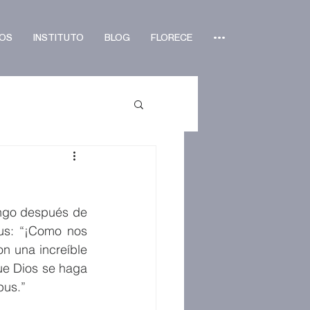
OS
INSTITUTO
BLOG
FLORECE
•••
ingo después de 
us: “¡Como nos 
 una increíble 
ue Dios se haga 
pus.”