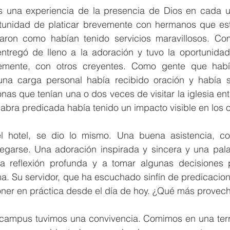
s una experiencia de la presencia de Dios en cada u
tunidad de platicar brevemente con hermanos que est
aron como habían tenido servicios maravillosos. Co
tregó de lleno a la adoración y tuvo la oportunidad d
emente, con otros creyentes. Como gente que habí
na carga personal había recibido oración y había sal
s que tenían una o dos veces de visitar la iglesia ent
labra predicada había tenido un impacto visible en los 
l hotel, se dio lo mismo. Una buena asistencia, co
garse. Una adoración inspirada y sincera y una pala
a reflexión profunda y a tomar algunas decisiones 
a. Su servidor, que ha escuchado sinfín de predicacione
oner en práctica desde el día de hoy. ¿Qué más provec
 campus tuvimos una convivencia. Comimos en una terr