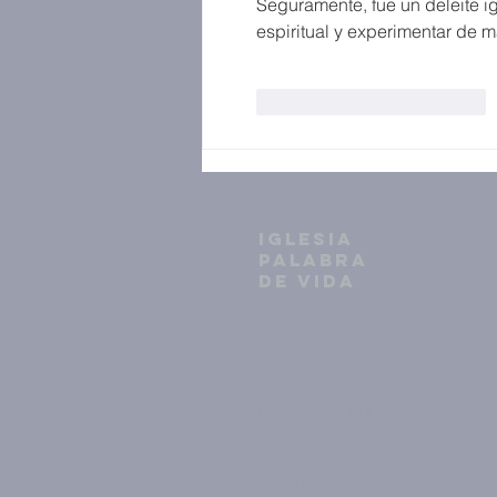
Seguramente, fue un deleite ig
espiritual y experimentar de m
Me gusta
Reaccionar
IGLESIA
PALABRA
DE VIDA
33 3634 7604
info@ipv.org.mx
Volcán Etna 2398
Zapopan, Jal. 45070