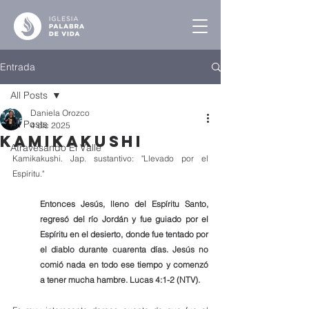
Entrada
All Posts
Daniela Orozco
All Posts
4 dic 2025
Kamikakushi
Atravesando El Valle
Kamikakushi. Jap. sustantivo: "Llevado por el 
Espíritu."
Entonces Jesús, lleno del Espíritu Santo, 
regresó del río Jordán y fue guiado por el 
Espíritu en el desierto, donde fue tentado por 
el diablo durante cuarenta días. Jesús no 
comió nada en todo ese tiempo y comenzó 
a tener mucha hambre. Lucas 4:1-2 (NTV).