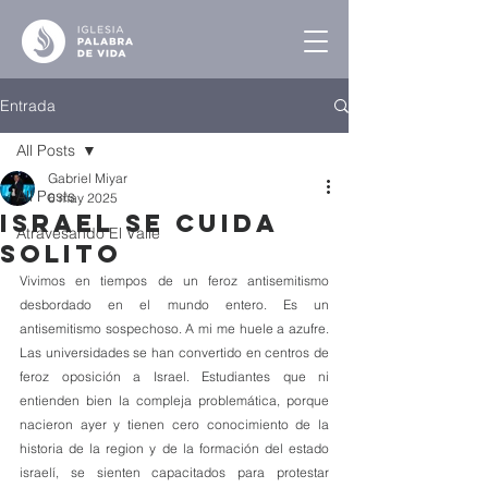
Entrada
All Posts
Gabriel Miyar
All Posts
6 may 2025
Israel se Cuida
Atravesando El Valle
Solito
Vivimos en tiempos de un feroz antisemitismo 
desbordado en el mundo entero. Es un 
antisemitismo sospechoso. A mi me huele a azufre. 
Las universidades se han convertido en centros de 
feroz oposición a Israel. Estudiantes que ni 
entienden bien la compleja problemática, porque 
nacieron ayer y tienen cero conocimiento de la 
historia de la region y de la formación del estado 
israelí, se sienten capacitados para protestar 