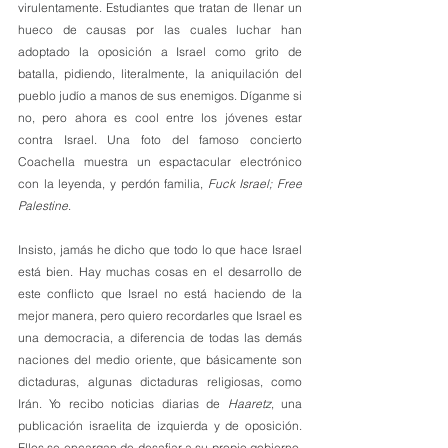
virulentamente. Estudiantes que tratan de llenar un 
hueco de causas por las cuales luchar han 
adoptado la oposición a Israel como grito de 
batalla, pidiendo, literalmente, la aniquilación del 
pueblo judío a manos de sus enemigos. Díganme si 
no, pero ahora es cool entre los jóvenes estar 
contra Israel. Una foto del famoso concierto 
Coachella muestra un espactacular electrónico 
con la leyenda, y perdón familia, 
Fuck Israel; Free 
Palestine
.
Insisto, jamás he dicho que todo lo que hace Israel 
está bien. Hay muchas cosas en el desarrollo de 
este conflicto que Israel no está haciendo de la 
mejor manera, pero quiero recordarles que Israel es 
una democracia, a diferencia de todas las demás 
naciones del medio oriente, que básicamente son 
dictaduras, algunas dictaduras religiosas, como 
Irán. Yo recibo noticias diarias de 
Haaretz
, una 
publicación israelita de izquierda y de oposición. 
Ellos se encargan de desafiar a su propio gobierno, 