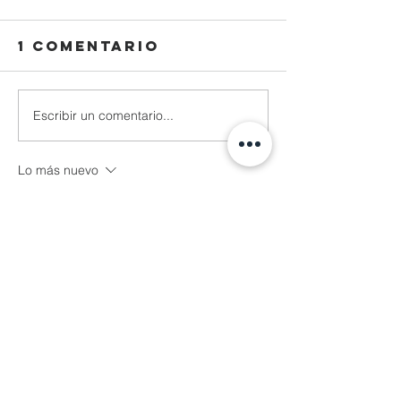
1 comentario
Escribir un comentario...
Lo más nuevo
Reza Malhendra
04 nov 2025
LINKSPACE777
BLOGGER777
LAPAKBET777ME
LAPAKBET777COM
LAPAKBET777RESMI
LAPAKBET777LOGIN
ALTERNATIFLAPAKBET
LAPAKBET777DAFTAR
LAPAKBET777OFFICIALL