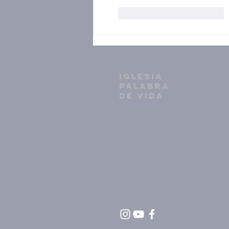
Me gusta
Reaccionar
IGLESIA
PALABRA
DE VIDA
33 3634 7604
info@ipv.org.mx
Volcán Etna 2398
Zapopan, Jal. 45070