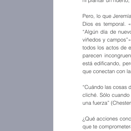
ni plantar un huerto
Pero, lo que Jeremía
Dios es temporal. «
“Algún día de nuev
viñedos y campos”» 
todos los actos de 
parecen incongruent
está edificando, pe
que conectan con la
“Cuándo las cosas d
cliché. Sólo cuando
una fuerza” (Chester
¿Qué acciones concr
que te comprometer