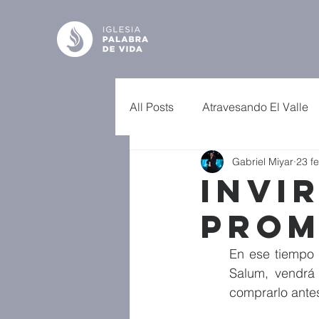
All Posts
Atravesando El Valle
Gabriel Miyar
23 f
Invi
Prom
En ese tiempo 
Salum, vendrá 
comprarlo antes