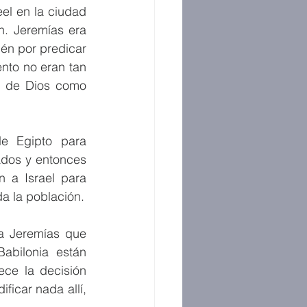
l en la ciudad 
. Jeremías era 
lén por predicar 
nto no eran tan 
d de Dios como 
e Egipto para 
ados y entonces 
 a Israel para 
da la población.
a Jeremías que 
bilonia están 
ce la decisión 
icar nada allí, 