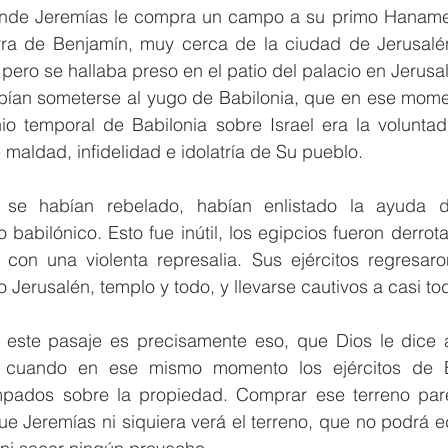
onde Jeremías le compra un campo a su primo Hanamee
erra de Benjamín, muy cerca de la ciudad de Jerusalén
 pero se hallaba preso en el patio del palacio en Jerusa
debían someterse al yugo de Babilonia, que en ese mome
io temporal de Babilonia sobre Israel era la volunta
le maldad, infidelidad e idolatría de Su pueblo. 
as se habían rebelado, habían enlistado la ayuda d
babilónico. Esto fue inútil, los egipcios fueron derrot
 con una violenta represalia. Sus ejércitos regresaron
o Jerusalén, templo y todo, y llevarse cautivos a casi to
 este pasaje es precisamente eso, que Dios le dice 
 cuando en ese mismo momento los ejércitos de Ba
pados sobre la propiedad. Comprar ese terreno pare
e Jeremías ni siquiera verá el terreno, que no podrá edif