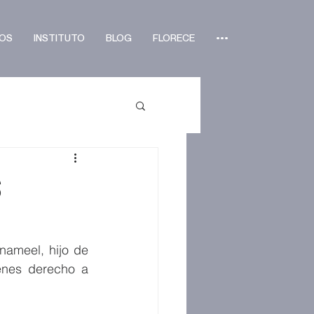
OS
INSTITUTO
BLOG
FLORECE
•••
s
ameel, hijo de 
enes derecho a 